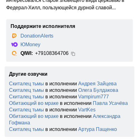
интересовался старой зловещего вида церковью в
Федерал-Хилл, пользующейся дурной славой...
Поддержите исполнителя
DonationAlerts
ЮMoney
QIWI:
+79108364706
Другие озвучки
Скиталец тьмы
в исполнении
Андрея Зайцева
Скиталец тьмы
в исполнении
Олега Булдакова
Скиталец тьмы
в исполнении
Vampirum777
Обитающий во мраке
в исполнении
Павла Усачёва
Скиталец тьмы
в исполнении
VartKes
Обитающий во мраке
в исполнении
Александра
Гофмана
Скиталец тьмы
в исполнении
Артура Пащенко