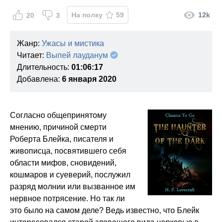
На полку
59
12k
20
3
Жанр:
Ужасы и мистика
Читает:
Выпей лауданум
Длительность:
01:06:17
Добавлена:
6 января 2020
Согласно общепринятому
мнению, причиной смерти
Роберта Блейка, писателя и
живописца, посвятившего себя
области мифов, сновидений,
кошмаров и суеверий, послужил
разряд молнии или вызванное им
нервное потрясение. Но так ли
это было на самом деле? Ведь известно, что Блейк