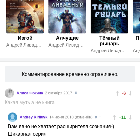
Изгой
Алчущие
Тёмный
П
рыцарь
Андрей Ливадный
Андрей Ливадный
Андрей Ливадный
Комментирование временно ограничено.
-6
Алиса Фокина
2 октября 2017
#
Какая муть а не книга
+11
Andrey Kiriluyk
14 июня 2018 (изменён)
#
↑
Вам явно не хватает расширителя сознания-)
Шикарная серия