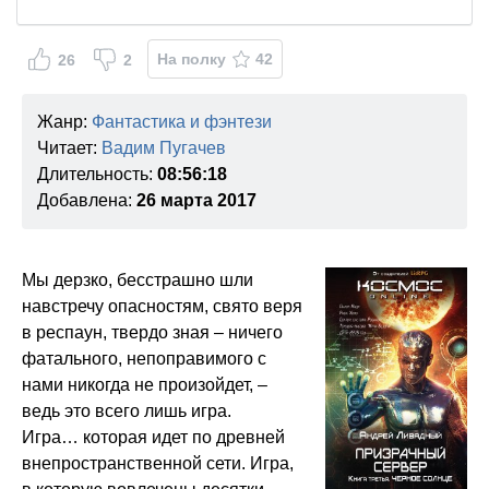
На полку
42
26
2
Жанр:
Фантастика и фэнтези
Читает:
Вадим Пугачев
Длительность:
08:56:18
Добавлена:
26 марта 2017
Мы дерзко, бесстрашно шли
навстречу опасностям, свято веря
в респаун, твердо зная – ничего
фатального, непоправимого с
нами никогда не произойдет, –
ведь это всего лишь игра.
Игра… которая идет по древней
внепространственной сети. Игра,