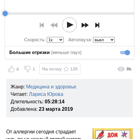
Скорость:
Автопауза:
Большие отрезки
(меньше пауз)
Большие
На полку
128
8k
6
1
Жанр:
Медицина и здоровье
Читает:
Лариса Юрова
Длительность:
05:28:14
Добавлена:
23 марта 2019
От аллергии сегодня страдает