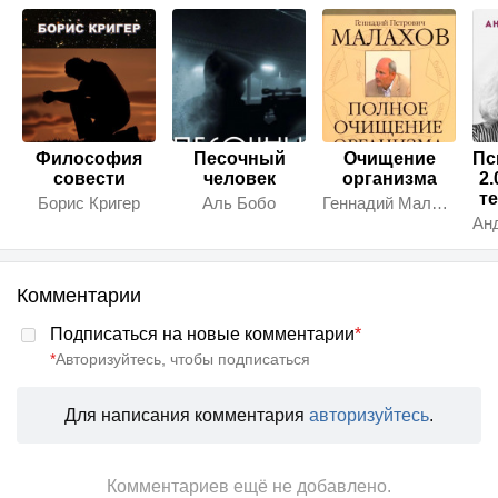
Философия
Песочный
Очищение
Пс
совести
человек
организма
2.
те
Борис Кригер
Аль Бобо
Геннадий Малахов
Комментарии
Подписаться на новые комментарии
*
*
Авторизуйтесь, чтобы подписаться
Для написания комментария
авторизуйтесь
.
Комментариев ещё не добавлено.