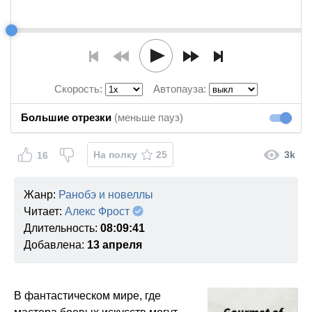
Скорость:
Автопауза:
Большие отрезки
(меньше пауз)
Большие
На полку
25
3k
16
Жанр:
Ранобэ и новеллы
Читает:
Алекс Фрост
Длительность:
08:09:41
Добавлена:
13 апреля
В фантастическом мире, где