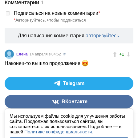
Комментарии
1
Подписаться на новые комментарии
*
*
Авторизуйтесь, чтобы подписаться
Для написания комментария
авторизуйтесь
.
+1
Елена
14 апреля в 04:52
#
Наконец-то вышло продолжение
Telegram
ВКонтакте
Мы используем файлы cookie для улучшения работы
сайта. Продолжая пользоваться сайтом, вы
Аудиокниги слушать онлайн
книга
в
ухе
© 2026
соглашаетесь с их использованием. Подробнее — в
нашей
По всем вопросам:
Политике конфиденциальности.
admin@knigavuhe.ru