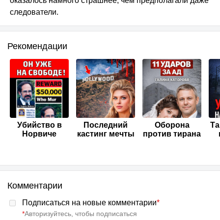
оказалось намного страшнее, чем предполагали даже
следователи.
Рекомендации
Убийство в
Последний
Оборона
Та
Норвиче
кастинг мечты
против тирана
Комментарии
Подписаться на новые комментарии
*
*
Авторизуйтесь, чтобы подписаться