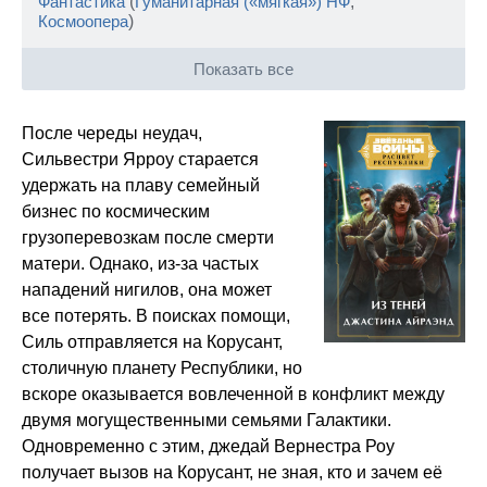
Фантастика
(
Гуманитарная («мягкая») НФ
,
Космоопера
)
Показать все
После череды неудач,
Сильвестри Ярроу старается
удержать на плаву семейный
бизнес по космическим
грузоперевозкам после смерти
матери. Однако, из-за частых
нападений нигилов, она может
все потерять. В поисках помощи,
Силь отправляется на Корусант,
столичную планету Республики, но
вскоре оказывается вовлеченной в конфликт между
двумя могущественными семьями Галактики.
Одновременно с этим, джедай Вернестра Роу
получает вызов на Корусант, не зная, кто и зачем её