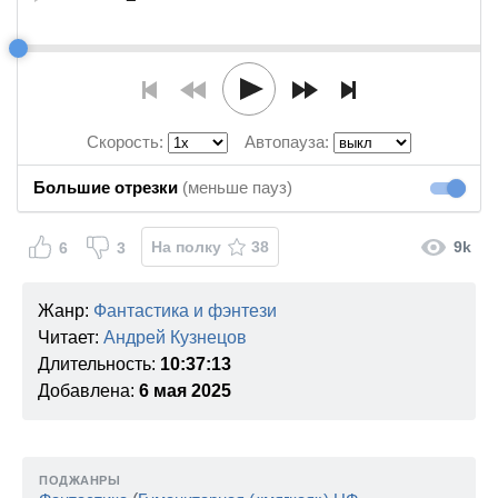
Скорость:
Автопауза:
Большие отрезки
(меньше пауз)
Большие
На полку
38
9k
6
3
Жанр:
Фантастика и фэнтези
Читает:
Андрей Кузнецов
Длительность:
10:37:13
Добавлена:
6 мая 2025
ПОДЖАНРЫ