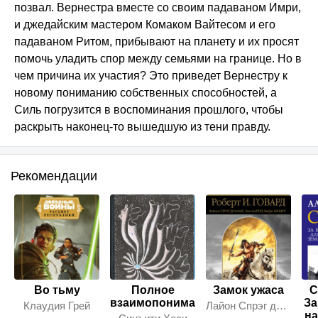
позвал. Вернестра вместе со своим падаваном Имри,
и джедайским мастером Комаком Вайтесом и его
падаваном Ритом, прибывают на планету и их просят
помочь уладить спор между семьями на границе. Но в
чем причина их участия? Это приведет Вернестру к
новому пониманию собственных способностей, а
Силь погрузится в воспоминания прошлого, чтобы
раскрыть наконец-то вышедшую из тени правду.
Рекомендации
Во тьму
Полное
Замок ужаса
С
взаимопонимание
За
Клаудия Грей
Лайон Спрэг де Камп
на