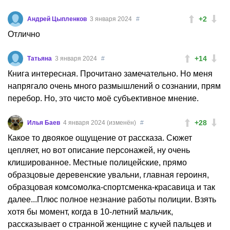
+2
Андрей Цыпленков
3 января 2024
#
Отлично
+14
Татьяна
3 января 2024
#
Книга интересная. Прочитано замечательно. Но меня
напрягало очень много размышлений о сознании, прям
перебор. Но, это чисто моё субъективное мнение.
+28
Илья Баев
4 января 2024 (изменён)
#
Какое то двоякое ощущение от рассказа. Сюжет
цепляет, но вот описание персонажей, ну очень
клишированное. Местные полицейские, прямо
образцовые деревенские увальни, главная героиня,
образцовая комсомолка-спортсменка-красавица и так
далее...Плюс полное незнание работы полиции. Взять
хотя бы момент, когда в 10-летний мальчик,
рассказывает о странной женщине с кучей пальцев и