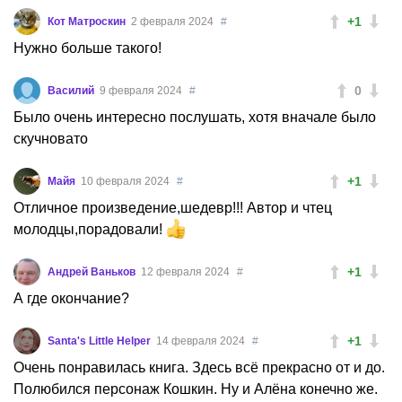
+1
Кот Матроскин
2 февраля 2024
#
Нужно больше такого!
0
Василий
9 февраля 2024
#
Было очень интересно послушать, хотя вначале было
скучновато
+1
Майя
10 февраля 2024
#
Отличное произведение,шедевр!!! Автор и чтец
молодцы,порадовали!
+1
Андрей Ваньков
12 февраля 2024
#
А где окончание?
+1
Santa's Little Helper
14 февраля 2024
#
Очень понравилась книга. Здесь всё прекрасно от и до.
Полюбился персонаж Кошкин. Ну и Алёна конечно же.