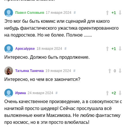
+1
Павел Соловьев
17 января 2024
#
Это мог бы быть комикс или сценарий для какого
нибудь фантастического ужастика ориентированного
на подростков. Но не более. Полное .......
+1
Apocalypse
18 января 2024
#
Интересно. Должно быть продолжение.
0
Татьяна Танечка
19 января 2024
#
Интересно, но чем все закончится?
+2
Ирина
24 января 2024
#
Очень качественное произведение, а в совокупности с
начиткой просто шедевр! Сейчас прослушала всё
выложенные книги Максимова. Не люблю фантастику
про космос, но в эти просто влюбилась!