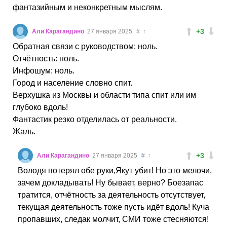
фантазийным и неконкретным мыслям.
+3
Али Карагандино
27 января 2025
#
↑
Обратная связи с руководством: ноль.
Отчётность: ноль.
Инфошум: ноль.
Город и население словно спит.
Верхушка из Москвы и области типа спит или им
глубоко вдоль!
Фантастик резко отделилась от реальности.
Жаль.
+3
Али Карагандино
27 января 2025
#
↑
Володя потерял обе руки,Якут убит! Но это мелочи,
зачем докладывать! Ну бывает, верно? Боезапас
тратится, отчётность за деятельность отсутствует,
текущая деятельность тоже пусть идёт вдоль! Куча
пропавших, следак молчит, СМИ тоже стесняются!