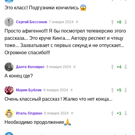
Это класс! Подгузники кончились
+8
Сергий Бессонов
7 января 2024
#
Просто афигенно!!! Я бы посмотрел телеверсию этого
рассказа... Это круче Кинга.... Автору респект и чтецу
тоже... Захватывает с первых секунд и не отпускает...
Огромное спасибо!!!
+4
Данте Коловрат
8 января 2024
#
А конец где?
+5
Мария Бублик
8 января 2024
#
Очень классный рассказ ! Жалко что нет конца...
+1
Игаль Олдман
8 января 2024
#
Необходимо продолжение