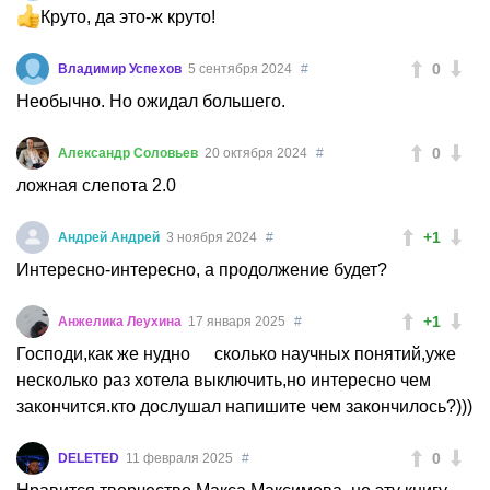
Круто, да это-ж круто!
0
Владимир Успехов
5 сентября 2024
#
Необычно. Но ожидал большего.
0
Александр Соловьев
20 октября 2024
#
ложная слепота 2.0
+1
Андрей Андрей
3 ноября 2024
#
Интересно-интересно, а продолжение будет?
+1
Анжелика Леухина
17 января 2025
#
Господи,как же нудно
сколько научных понятий,уже
несколько раз хотела выключить,но интересно чем
закончится.кто дослушал напишите чем закончилось?)))
0
DELETED
11 февраля 2025
#