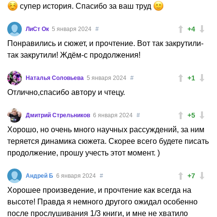
супер история. Спасибо за ваш труд
+4
ЛиСт Ок
5 января 2024
#
Понравились и сюжет, и прочтение. Вот так закрутили-
так закрутили! Ждём-с продолжения!
+1
Наталья Соловьева
5 января 2024
#
Отлично,спасибо автору и чтецу.
+5
Дмитрий Стрельников
6 января 2024
#
Хорошо, но очень много научных рассуждений, за ним
теряется динамика сюжета. Скорее всего будете писать
продолжение, прошу учесть этот момент. )
+7
Андрей Б
6 января 2024
#
Хорошее произведение, и прочтение как всегда на
высоте! Правда я немного другого ожидал особенно
после прослушивания 1/3 книги, и мне не хватило