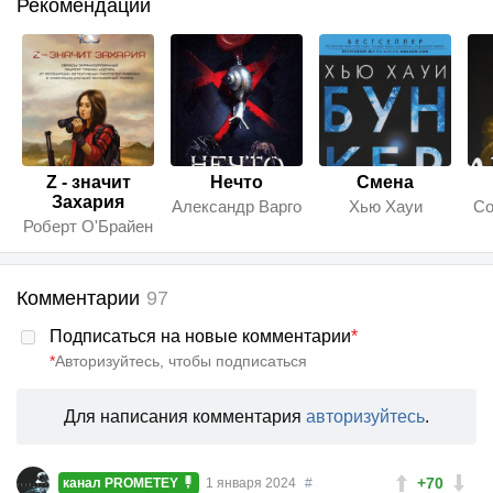
Рекомендации
Z - значит
Нечто
Смена
Захария
Александр Варго
Хью Хауи
Со
Роберт О'Брайен
Комментарии
97
Подписаться на новые комментарии
*
*
Авторизуйтесь, чтобы подписаться
Для написания комментария
авторизуйтесь
.
+70
канал PROMETEY
1 января 2024
#