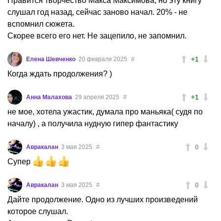
Нравится творчество Макса Максимова, но эту книгу
слушал год назад, сейчас заново начал. 20% - не
вспомнил сюжета.
Скорее всего его нет. Не зацепило, не запомнил.
+1
Елена Шевченко
20 февраля 2025
#
Когда ждать продолжения? )
+1
Анна Малахова
29 апреля 2025
#
не мое, хотела ужастик, думала про маньяка( судя по
началу) , а получила нудную гипер фантастику
0
Авракалан
3 мая 2025
#
Супер
0
Авракалан
3 мая 2025
#
Дайте продолжение. Одно из лучших произведений
которое слушал.