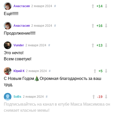
+14
Анастасия
2 января 2024
#
Ещё!!!!!!
+16
Анастасия
2 января 2024
#
Продолжение!!!!!
+13
Vunder
2 января 2024
#
Это нечто!
Всем советую!
+5
Юрий К
2 января 2024
#
С Новым Годом
Огромная благодарность за ваш
труд.
-19
SoBs
2 января 2024
#
Подписывайтесь на канал в ютубе Макса Максимова он
снимает класные мемы!