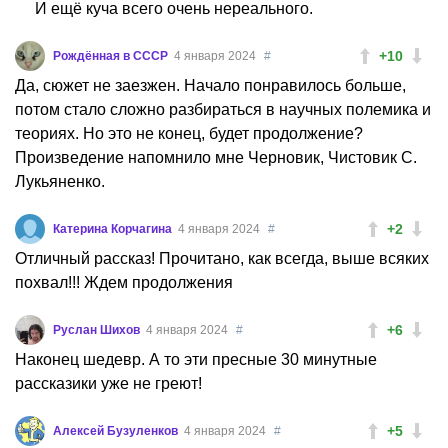
И ещё куча всего очень нереального.
+10
Рождённая в СССР
4 января 2024
#
Да, сюжет не заезжен. Начало понравилось больше,
потом стало сложно разбираться в научных полемика и
теориях. Но это не конец, будет продолжение?
Произведение напомнило мне Черновик, Чистовик С.
Лукьяненко.
+2
Катерина Корчагина
4 января 2024
#
Отличный рассказ! Прочитано, как всегда, выше всяких
похвал!!! Ждем продолжения
+6
Руслан Шихов
4 января 2024
#
Наконец шедевр. А то эти пресные 30 минутные
рассказики уже не греют!
+5
Алексей Бузуленков
4 января 2024
#