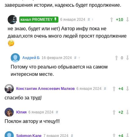
завершения истории, надеюсь будет продолжение.
+10
канал PROMETEY
6 января 2024
#
↑
не знаю, будет или нет) Автор инфу пока не
давал,хотя очень много людей просят продолжение
0
Андрей Б
16 февраля 2024
#
↑
Потому что реально обрывается на самом
интересном месте.
+4
Константин Алексеевич Малков
6 января 2024
#
спасибо за труд!
+2
Юлия
6 января 2024
#
Поклон автору и чтецу!!!
+4
Solomon Kane
7 января 2024
#