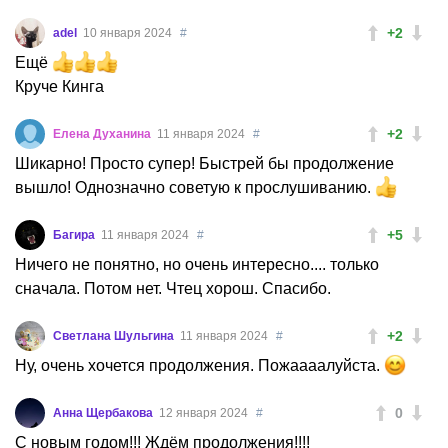
+2
adel
10 января 2024
#
Ещё
Круче Кинга
+2
Елена Духанина
11 января 2024
#
Шикарно! Просто супер! Быстрей бы продолжение
вышло! Однозначно советую к прослушиванию.
+5
Багира
11 января 2024
#
Ничего не понятно, но очень интересно.... только
сначала. Потом нет. Чтец хорош. Спасибо.
+2
Светлана Шульгина
11 января 2024
#
Ну, очень хочется продолжения. Пожаааалуйста.
0
Анна Щербакова
12 января 2024
#
С новым годом!!! Ждём продолжения!!!!