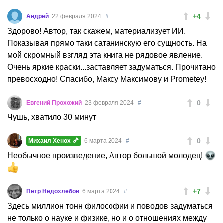
+4
Андрей
22 февраля 2024
#
Здорово! Автор, так скажем, материализует ИИ.
Показывая прямо таки сатанинскую его сущность. На
мой скромный взгляд эта книга не рядовое явление.
Очень яркие краски...заставляет задуматься. Прочитано
превосходно! Спасибо, Максу Максимову и Prometey!
0
Евгений Прохожий
23 февраля 2024
#
Чушь, хватило 30 минут
0
Михаил Хенох
6 марта 2024
#
Необычное произведение, Автор большой молодец!
+7
Петр Недохлебов
6 марта 2024
#
Здесь миллион тонн философии и поводов задуматься
не только о науке и физике, но и о отношениях между