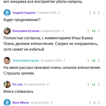
вот концовка все восприятие убила напрочь.
0
Андрей Гордеев
3 апреля 2024
#
Будет продолжение?
+3
Екатерина Кузеева
4 апреля 2024
#
Полностью согласна, с комментарием Ильи Баева.
Очень двоякое впечатление. Скорее не понравилось,
хотя сюжет не избитый
+2
Анна Комиссарова
19 апреля 2024
#
На меня рассказ произвел очень сильное впечатление.
Слушала запоем.
+1
Po Lina
26 апреля 2024
#
Книга сломалась
0
Mark Milytin
16 июля 2024
#