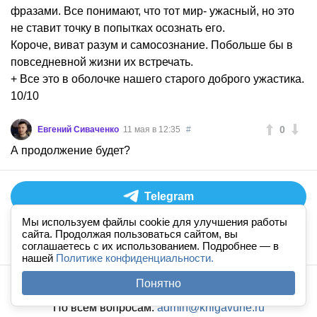
фразами. Все понимают, что тот мир- ужасный, но это
не ставит точку в попытках осознать его.
Короче, виват разум и самосознание. Побольше бы в
повседневной жизни их встречать.
+ Все это в оболочке нашего старого доброго ужастика.
10/10
0
Евгений Сиваченко
11 мая в 12:35
#
А продолжение будет?
Telegram
Мы используем файлы cookie для улучшения работы
сайта. Продолжая пользоваться сайтом, вы
ВКонтакте
соглашаетесь с их использованием. Подробнее — в
нашей
Политике конфиденциальности.
Понятно
Аудиокниги слушать онлайн
книга
в
ухе
© 2026
По всем вопросам:
admin@knigavuhe.ru