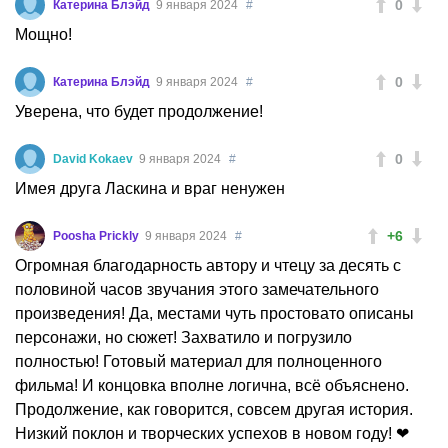
0
Катерина Блэйд
9 января 2024
#
Мощно!
0
Катерина Блэйд
9 января 2024
#
Уверена, что будет продолжение!
0
David Kokaev
9 января 2024
#
Имея друга Ласкина и враг ненужен
+6
Poosha Prickly
9 января 2024
#
Огромная благодарность автору и чтецу за десять с
половиной часов звучания этого замечательного
произведения! Да, местами чуть простовато описаны
персонажи, но сюжет! Захватило и погрузило
полностью! Готовый материал для полноценного
фильма! И концовка вполне логична, всë объяснено.
Продолжение, как говорится, совсем другая история.
Низкий поклон и творческих успехов в новом году! ❤