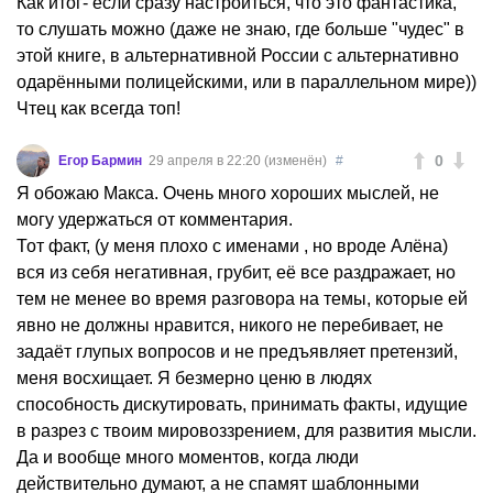
Как итог- если сразу настроиться, что это фантастика,
то слушать можно (даже не знаю, где больше "чудес" в
этой книге, в альтернативной России с альтернативно
одарёнными полицейскими, или в параллельном мире))
Чтец как всегда топ!
0
Егор Бармин
29 апреля в 22:20 (изменён)
#
Я обожаю Макса. Очень много хороших мыслей, не
могу удержаться от комментария.
Тот факт, (у меня плохо с именами , но вроде Алёна)
вся из себя негативная, грубит, её все раздражает, но
тем не менее во время разговора на темы, которые ей
явно не должны нравится, никого не перебивает, не
задаёт глупых вопросов и не предъявляет претензий,
меня восхищает. Я безмерно ценю в людях
способность дискутировать, принимать факты, идущие
в разрез с твоим мировоззрением, для развития мысли.
Да и вообще много моментов, когда люди
действительно думают, а не спамят шаблонными