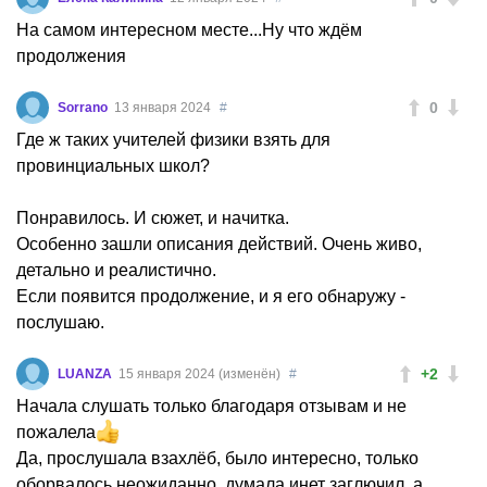
На самом интересном месте...Ну что ждём
продолжения
0
Sorrano
13 января 2024
#
Где ж таких учителей физики взять для
провинциальных школ?
Понравилось. И сюжет, и начитка.
Особенно зашли описания действий. Очень живо,
детально и реалистично.
Если появится продолжение, и я его обнаружу -
послушаю.
+2
LUANZA
15 января 2024 (изменён)
#
Начала слушать только благодаря отзывам и не
пожалела
Да, прослушала взахлёб, было интересно, только
оборвалось неожиданно, думала инет заглючил, а