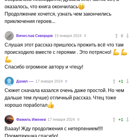
оказалось, что книга окончилась
Продолжение хочется, узнать чем закончились
приключения героев...
0
Вячеслав Скворцов
15 января 2024
#
Слушая этот рассказ пришлось прожить всё что там
происходило вместе с героями . Это потрясно!
Спасибо огромное автору и чтецу!
+1
Данил ----
17 января 2024
#
Сюжет сначала казался очень даже простой. Но чем
дальше тем лучше) отличный рассказ. Чтец тоже
хорошо поработал
+1
Фамиль Именев
17 января 2024
#
Вааау! Жду продолжения с нетерпением!!!!
Прометеюшка спасибо!