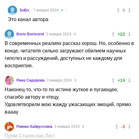
0
SoBs_
7 января 2024
#
↑
Это канал автора
+22
Boris Borisovi4
3 января 2024
#
В современных реалиях рассказ хорош. Но, особенно в
конце, читателя сильно загружают обилием научных
гипотез и рассуждений, доступных не каждому для
восприятия.
+14
Рина Сидорова
3 января 2024
#
Наконец-то, что-то по истине жуткое и пугающее,
спасибо автору и чтецу.
Удовлетворили мою жажду ужасающих эмоций, прямо
вааау
-3
Римма Хайруллина
3 января 2024
#
Прям Станислав Лес!