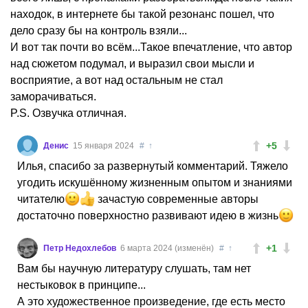
находок, в интернете бы такой резонанс пошел, что
дело сразу бы на контроль взяли...
И вот так почти во всём...Такое впечатление, что автор
над сюжетом подумал, и выразил свои мысли и
восприятие, а вот над остальным не стал
заморачиваться.
P.S. Озвучка отличная.
+5
Денис
15 января 2024
#
↑
Илья, спасибо за развернутый комментарий. Тяжело
угодить искушённому жизненным опытом и знаниями
читателю
зачастую современные авторы
достаточно поверхностно развивают идею в жизнь
+1
Петр Недохлебов
6 марта 2024 (изменён)
#
↑
Вам бы научную литературу слушать, там нет
нестыковок в принципе...
А это художественное произведение, где есть место