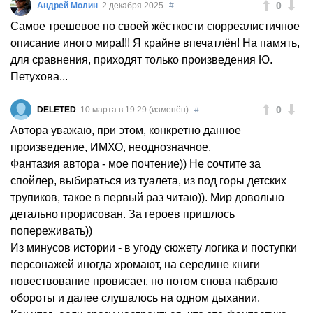
0
Андрей Молин
2 декабря 2025
#
Самое трешевое по своей жёсткости сюрреалистичное
описание иного мира!!! Я крайне впечатлён! На память,
для сравнения, приходят только произведения Ю.
Петухова...
0
DELETED
10 марта в 19:29 (изменён)
#
Автора уважаю, при этом, конкретно данное
произведение, ИМХО, неоднозначное.
Фантазия автора - мое почтение)) Не сочтите за
спойлер, выбираться из туалета, из под горы детских
трупиков, такое в первый раз читаю)). Мир довольно
детально прорисован. За героев пришлось
попереживать))
Из минусов истории - в угоду сюжету логика и поступки
персонажей иногда хромают, на середине книги
повествование провисает, но потом снова набрало
обороты и далее слушалось на одном дыхании.