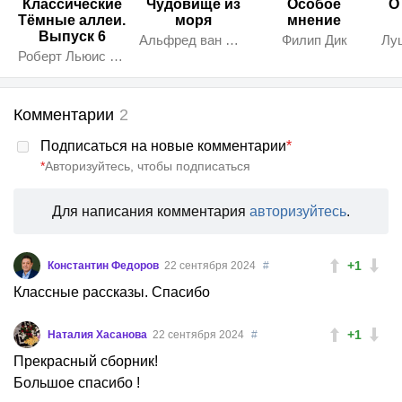
Классические
Чудовище из
Особое
О
Тёмные аллеи.
моря
мнение
Выпуск 6
Альфред ван Вогт
Филип Дик
Роберт Льюис Стивенсон
Комментарии
2
Подписаться на новые комментарии
*
*
Авторизуйтесь, чтобы подписаться
Для написания комментария
авторизуйтесь
.
+1
Константин Федоров
22 сентября 2024
#
Классные рассказы. Спасибо
+1
Наталия Хасанова
22 сентября 2024
#
Прекрасный сборник!
Большое спасибо !