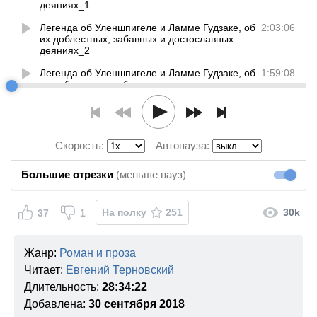
деяниях_1
Легенда об Уленшпигеле и Ламме Гудзаке, об
2:03:06
их доблестных, забавных и достославных
деяниях_2
Легенда об Уленшпигеле и Ламме Гудзаке, об
1:59:08
их доблестных, забавных и достославных
деяниях_3
Легенда об Уленшпигеле и Ламме Гудзаке, об
2:13:01
их доблестных, забавных и достославных
деяниях_4
Скорость:
Автопауза:
Легенда об Уленшпигеле и Ламме Гудзаке, об
2:05:51
Большие отрезки
(меньше пауз)
их доблестных, забавных и достославных
Большие
деяниях_5
Легенда об Уленшпигеле и Ламме Гудзаке, об
2:13:05
На полку
251
30k
37
1
их доблестных, забавных и достославных
деяниях_6
Жанр:
Роман и проза
Легенда об Уленшпигеле и Ламме Гудзаке, об
2:00:00
их доблестных, забавных и достославных
Читает:
Евгений Терновский
деяниях_7
Длительность:
28:34:22
Легенда об Уленшпигеле и Ламме Гудзаке, об
1:57:15
Добавлена:
30 сентября 2018
их доблестных, забавных и достославных