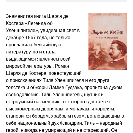
деяниях_8
Легенда об Уленшпигеле и Ламме Гудзаке, об
2:00:50
Знаменитая книга Шарля де
их доблестных, забавных и достославных
деяниях_9
Костера «Легенда об
Уленшпигеле», увидевшая свет в
Легенда об Уленшпигеле и Ламме Гудзаке, об
2:01:00
их доблестных, забавных и достославных
декабре 1867 года, не только
деяниях_10
прославила бельгийскую
Легенда об Уленшпигеле и Ламме Гудзаке, об
1:51:58
литературу, но и стала
их доблестных, забавных и достославных
выдающимся явлением всей
деяниях_11
мировой литературы. Роман
Легенда об Уленшпигеле и Ламме Гудзаке, об
2:26:50
Шарля де Костера, повествующий
их доблестных, забавных и достославных
деяниях_12
о приключениях Тиля Уленшпигеля и его друга
толстяка и обжоры Ламме Гудзака, пропитана духом
Легенда об Уленшпигеле и Ламме Гудзаке, об
1:31:13
их доблестных, забавных и достославных
свободолюбия. Тиль Уленшпигель, шутник и
деяниях_13
остроумный насмешник, от которого достается
высокомерным дворянам, и монахам, и королям,
становится борцом, храбрым гезом, воплощающим в
себе национальный дух Фландрии. Тиль – народный
герой, никогда не умирающий и не стареющий. Он