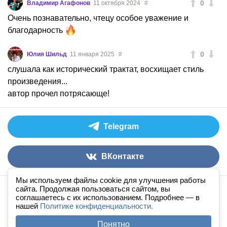
0
Владимир Агафонов
11 октября 2024
#
Очень познавательно, чтецу особое уважение и
благодарность
0
Юлия Шильд
11 января 2025
#
слушала как исторический трактат, восхищает стиль
произведения...
автор прочел потрясающе!
Telegram
ВКонтакте
Мы используем файлы cookie для улучшения работы
сайта. Продолжая пользоваться сайтом, вы
Аудиокниги слушать онлайн
книга
в
ухе
© 2026
соглашаетесь с их использованием. Подробнее — в
нашей
По всем вопросам:
Политике конфиденциальности.
admin@knigavuhe.ru
FAQ
·
Правила сайта
·
Добавить книгу
·
Понятно