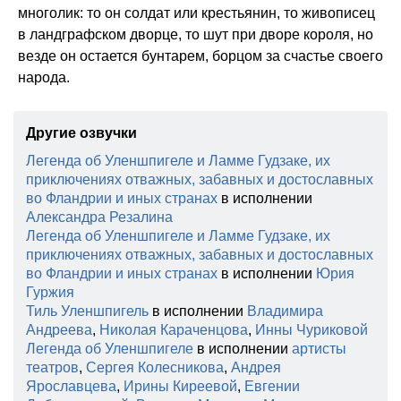
многолик: то он солдат или крестьянин, то живописец
в ландграфском дворце, то шут при дворе короля, но
везде он остается бунтарем, борцом за счастье своего
народа.
Другие озвучки
Легенда об Уленшпигеле и Ламме Гудзаке, их
приключениях отважных, забавных и достославных
во Фландрии и иных странах
в исполнении
Александра Резалина
Легенда об Уленшпигеле и Ламме Гудзаке, их
приключениях отважных, забавных и достославных
во Фландрии и иных странах
в исполнении
Юрия
Гуржия
Тиль Уленшпигель
в исполнении
Владимира
Андреева
,
Николая Караченцова
,
Инны Чуриковой
Легенда об Уленшпигеле
в исполнении
артисты
театров
,
Сергея Колесникова
,
Андрея
Ярославцева
,
Ирины Киреевой
,
Евгении