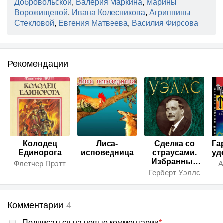
Добровольской
,
Валерия Маркина
,
Марины
Ворожищевой
,
Ивана Колесникова
,
Агриппины
Стекловой
,
Евгения Матвеева
,
Василия Фирсова
Рекомендации
Колодец
Лиса-
Сделка со
Га
Единорога
исповедница
страусами.
уд
Избранные
Флетчер Прэтт
А
рассказы
Герберт Уэллс
Комментарии
4
Подписаться на новые комментарии
*