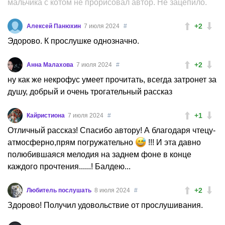
мальчика с котом не прорисовал автор. Не зацепило.
+2
Алексей Панюхин
7 июля 2024
#
Эдорово. К прослушке однозначно.
+2
Анна Малахова
7 июля 2024
#
ну как же некрофус умеет прочитать, всегда затронет за
душу, добрый и очень трогательный рассказ
+1
Кайристиона
7 июля 2024
#
Отличный рассказ! Спасибо автору! А благодаря чтецу-
атмосферно,прям погружательно
!!! И эта давно
полюбившаяся мелодия на заднем фоне в конце
каждого прочтения......! Балдею...
+2
Любитель послушать
8 июля 2024
#
Здорово! Получил удовольствие от прослушивания.