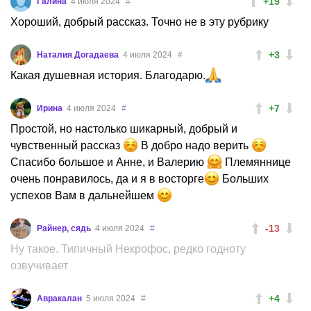
+19
Галина
4 июля 2024
#
Хороший, добрый рассказ. Точно не в эту рубрику
+3
Наталия Догадаева
4 июля 2024
#
Какая душевная история. Благодарю.
+7
Ирина
4 июля 2024
#
Простой, но настолько шикарный, добрый и
чувственный рассказ
В добро надо верить
Спасибо большое и Анне, и Валерию
Племяннице
очень понравилось, да и я в восторге
Больших
успехов Вам в дальнейшем
-13
Райнер, сядь
4 июля 2024
#
Ну такое. Типичный Некрофос, редко годноту
озвучивает
+4
Авракалан
5 июля 2024
#