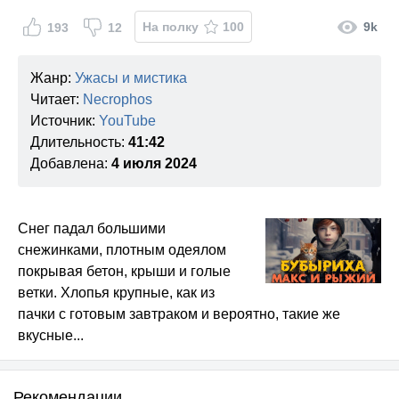
На полку
100
9k
193
12
Жанр:
Ужасы и мистика
Читает:
Necrophos
Источник:
YouTube
Длительность:
41:42
Добавлена:
4 июля 2024
Снег падал большими
снежинками, плотным одеялом
покрывая бетон, крыши и голые
ветки. Хлопья крупные, как из
пачки с готовым завтраком и вероятно, такие же
вкусные...
Рекомендации