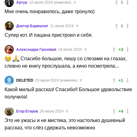
0
Артур
10 июля 2024 (изменён)
#
Мне очень понравилось, даже тронуло)
0
Доктор Бармалит
11 июля 2024
#
Супер кот. И пацана пристроил и себя.
+3
Александра Грозовая
18 июля 2024
#
Спасибо большое, пишу со слезами на глазах,
словно не книгу прослушала, а кино посмотрела...
+1
DELETED
23 июля 2024 (изменён)
#
Какой милый рассказ! Спасибо!! Большое удовольствие
получила!
+4
Егор Егоров
26 июля 2024
#
Это не ужасы и не мистика, это настолько душевный
рассказ, что слёз сдержать невозможно