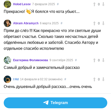
0
Holod Lesov
7 февраля 2025
#
Прекрасно!
Я боялся что кота убьют....
0
Abram Abramych
6 марта 2025
#
Прям до слёз !!! Как прекрасно что эти светлые души
обретают счастье. Сколько таких несчастных детей
обделённых любовью и заботой. Спасибо Автору и
отдельное спасибо исполнителю
0
Екатерина Фолимонова
9 сентября 2025
#
Самый добрый и замечательный рассказ
0
I Hd
14 февраля в 02:32 (изменён)
#
Очень душевный добрый рассказ....очень очень
Telegram