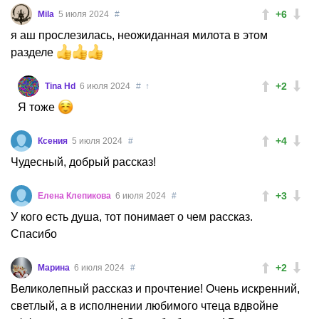
+6
Mila
5 июля 2024
#
я аш прослезилась, неожиданная милота в этом
разделе
+2
Tina Hd
6 июля 2024
#
↑
Я тоже
+4
Ксения
5 июля 2024
#
Чудесный, добрый рассказ!
+3
Елена Клепикова
6 июля 2024
#
У кого есть душа, тот понимает о чем рассказ.
Спасибо
+2
Марина
6 июля 2024
#
Великолепный рассказ и прочтение! Очень искренний,
светлый, а в исполнении любимого чтеца вдвойне