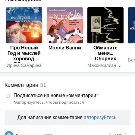
Про Новый
Молли Ваппи
Обманите
Год и мыслей
меня...
хоровод.
Сборник
Сборник
стихов
Ирина Самарина
Максимилиан Волошин
стихов
Комментарии
31
Подписаться на новые комментарии
*
*
Авторизуйтесь, чтобы подписаться
Для написания комментария
авторизуйтесь
.