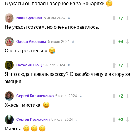
В ужасы он попал наверное из за Бобарихи
+7
Иван Суханов
5 июля 2024
#
Не ужасы совсем, но очень понравилось.
+4
Олеся Аксенова
5 июля 2024
#
Очень трогательно
+7
Наталия Бющ
5 июля 2024
#
Я что сюда плакать захожу? Спасибо чтецу и автору за
эмоции!
+2
Сергей Калиниченко
5 июля 2024
#
Ужасы, мистика!
+2
Сергей Песчаскин
5 июля 2024
#
Милота