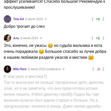
эффект усиливается! Спасибо большое! Рекомендую к
прослушиванию!
+2
Tina Hd
6 июля 2024
#
Добро трогает до слез
+2
Аль
6 июля 2024
#
Это, конечно, не ужасы
но судьба мальчика и кота
очень порадовала
Большое спасибо за лучик добра
в нашем любимом разделе ужасов и мистики
-3
Mila Flore
6 июля 2024 (изменён)
#
В чем ужас и мистика?)
Так-то высосано из пальца: прозрачные дети, девочка
злая, но я не заметила, что она прям хотела котика
жизни лишить. Избил девочку герой)) Ладно бы там
мальчик-хулиган был вдвое старше и больше. Ну и
предсказуемо, конечно в конце. Даже линию дружбы