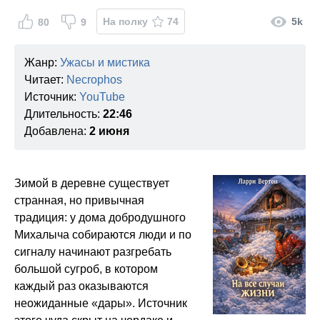
На полку
74
5k
80
9
Жанр:
Ужасы и мистика
Читает:
Necrophos
Источник:
YouTube
Длительность:
22:46
Добавлена:
2 июня
Зимой в деревне существует
странная, но привычная
традиция: у дома добродушного
Михалыча собираются люди и по
сигналу начинают разгребать
большой сугроб, в котором
каждый раз оказываются
неожиданные «дары». Источник