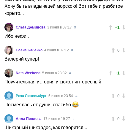
Хочу быть владычецей морскою! Вот тебе и разбитое
корыто...
+1
Ольга Демидова
3 июня в 07:17
#
Ибо нефиг.
0
Елена Бабенко
4 июня в 07:12
#
Валерий супер!
+1
Nata Weekend
5 июня в 23:32
#
Поучительная история и сюжет интересный !
0
Роза Люксембург
5 июня в 23:54
#
Посмеялась от души, спасибо
0
Алла Пеплова
17 июня в 19:27
#
Шикарный шикардос, как говорится...