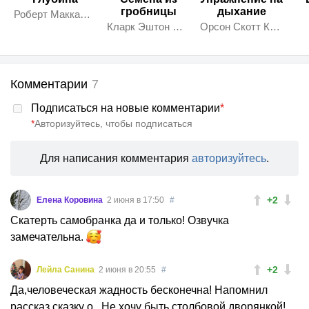
гробницы
дыхание
Роберт Маккаммон
Кларк Эштон Смит
Орсон Скотт Кард
Комментарии
7
Подписаться на новые комментарии
*
*
Авторизуйтесь, чтобы подписаться
Для написания комментария
авторизуйтесь
.
+2
Елена Коровина
2 июня в 17:50
#
Скатерть самобранка да и только! Озвучка
замечательна.
+2
Лейла Санина
2 июня в 20:55
#
Да,человеческая жадность бесконечна! Напомнил
рассказ сказку о...Не хочу быть столбовой дворянкой!