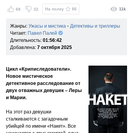
На полку
86
11k
69
32
Жанры:
Ужасы и мистика
•
Детективы и триллеры
Читает:
Павел Палей
Длительность:
01:56:42
Добавлена:
7 октября 2025
Цикл «Криписледователи».
Новое мистическое
детективное расследование от
двух отважных девушек – Леры
и Марии.
На этот раз девушки
сталкиваются с загадочным
убийцей по имени «Накет». Все