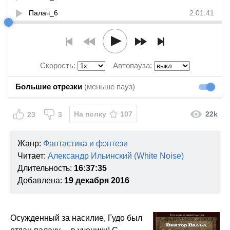
Палач_6
2:01:41
Палач_7
1:58:17
Скорость:
Автопауза:
Большие отрезки
(меньше пауз)
Большие
На полку
107
22k
23
3
Жанр:
Фантастика и фэнтези
Читает:
Александр Ильинский (White Noise)
Длительность:
16:37:35
Добавлена:
19 декабря 2016
Осужденный за насилие, Гудо был