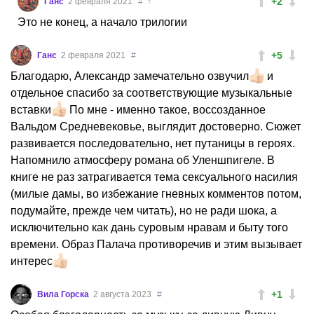
+2
Ганс
2 февраля 2021
#
↑
Это не конец, а начало трилогии
+5
Ганс
2 февраля 2021
#
Благодарю, Александр замечательно озвучил
и
отдельное спасибо за соответствующие музыкальные
вставки
По мне - именно такое, воссозданное
Вальдом Средневековье, выглядит достоверно. Сюжет
развивается последовательно, нет путаницы в героях.
Напомнило атмосферу романа об Уленшпигеле. В
книге не раз затрагивается тема сексуального насилия
(милые дамы, во избежание гневных комментов потом,
подумайте, прежде чем читать), но не ради шока, а
исключительно как дань суровым нравам и быту того
времени. Образ Палача противоречив и этим вызывает
интерес
+1
Вила Горска
2 августа 2023
#