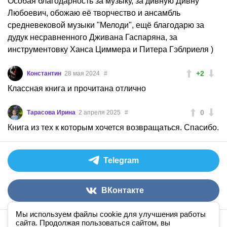
Особая благодарность за музыку, за дивную Дивну
Любоевич, обожаю её творчество и ансамбль
средневековой музыки "Мелоди", ещё благодарю за
дудук несравненного Дживана Гаспаряна, за
инструментовку Ханса Циммера и Питера Гэблриеля )
+2
Константин
28 мая 2024
#
Классная книга и прочитана отлично
0
Тарасова Ирина
2 апреля 2025
#
Книга из тех к которым хочется возвращаться. Спасибо.
Telegram
ВКонтакте
Мы используем файлы cookie для улучшения работы
сайта. Продолжая пользоваться сайтом, вы
Аудиокниги слушать онлайн
книга
в
ухе
© 2026