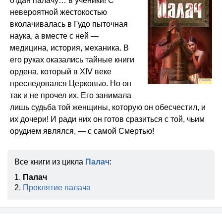
отдан палачу… в ученики! С
невероятной жестокостью
вколачивалась в Гудо пыточная
наука, а вместе с ней —
медицина, история, механика. В
его руках оказались тайные книги
ордена, который в XIV веке
преследовался Церковью. Но он
так и не прочел их. Его занимала
лишь судьба той женщины, которую он обесчестил, и
их дочери! И ради них он готов сразиться с той, чьим
орудием являлся, — с самой Смертью!
Все книги из цикла
Палач
:
1.
Палач
2.
Проклятие палача