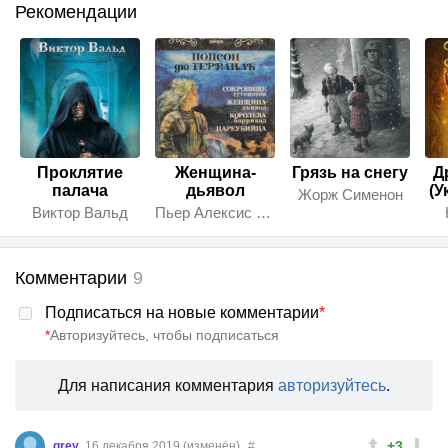
Рекомендации
Проклятие
Женщина-
Грязь на снегу
Д
палача
дьявол
(У
Жорж Сименон
Виктор Вальд
Пьер Алексис Понсон дю Террай
Комментарии
9
Подписаться на новые комментарии
*
*
Авторизуйтесь, чтобы подписаться
Для написания комментария
авторизуйтесь
.
+3
grey
16 декабря 2019 (изменён)
#