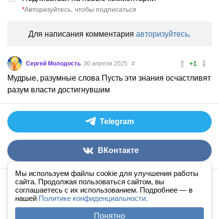
*
Авторизуйтесь, чтобы подписаться
Для написания комментария
авторизуйтесь
.
+1
Сергей Молодость
30 апреля 2025
#
Мудрые, разумные слова Пусть эти знания осчастливят
разум власти достигнувшим
Telegram
ВКонтакте
Мы используем файлы cookie для улучшения работы
сайта. Продолжая пользоваться сайтом, вы
Аудиокниги слушать онлайн
книга
в
ухе
© 2026
соглашаетесь с их использованием. Подробнее — в
нашей
По всем вопросам:
Политике конфиденциальности.
admin@knigavuhe.ru
FAQ
·
Правила сайта
·
Добавить книгу
·
Понятно