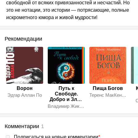
свободной от всяких привязанностей и несчастий. Но
это не нотации, это истории — потрясающие, полные
искрометного юмора и живой мудрости!
Рекомендации
Ворон
Путь к
Пища Богов
Свободе.
Эдгар Аллан По
Теренс МакКенна
Добро и Зло -
С
игра в
Владимир Жикаренцев
дуальность
Комментарии
1
Подписаться на новые комментарии
*