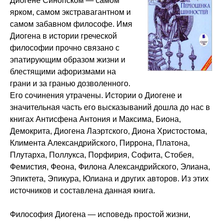
Диогене Синопском — самом
ярком, самом экстравагантном и
самом забавном философе. Имя
Диогена в истории греческой
философии прочно связано с
эпатирующим образом жизни и
блестящими афоризмами на
грани и за гранью дозволенного.
Его сочинения утрачены. Истории о Диогене и
значительная часть его высказываний дошла до нас в
книгах Антисфена Антония и Максима, Биона,
Демокрита, Диогена Лаэртского, Диона Христостома,
Климента Александрийского, Пиррона, Платона,
Плутарха, Поллукса, Порфирия, Софита, Стобея,
Фемистия, Феона, Филона Александрийского, Элиана,
Эпиктета, Эпикура, Юлиана и других авторов. Из этих
источников и составлена данная книга.
Философия Диогена — исповедь простой жизни,