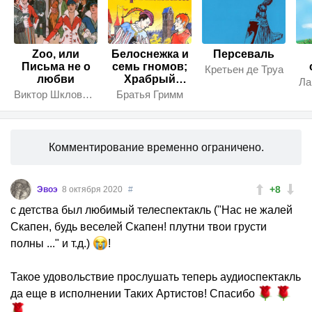
Zoo, или
Белоснежка и
Персеваль
Письма не о
семь гномов;
Кретьен де Труа
любви
Храбрый
Ла
портняжка
Виктор Шкловский
Братья Гримм
Комментирование временно ограничено.
+8
Эвоэ
8 октября 2020
#
с детства был любимый телеспектакль ("Нас не жалей
Скапен, будь веселей Скапен! плутни твои грусти
полны ..." и т.д.)
!
Такое удовольствие прослушать теперь аудиоспектакль
да еще в исполнении Таких Артистов! Спасибо