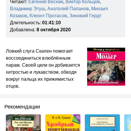
Читают:
Евгений Весник
,
Виктор Кольцов
,
Владимир Этуш
,
Анатолий Папанов
,
Михаил
Козаков
,
Клеонт Протасов
,
Зиновий Гердт
Длительность:
01:41:10
Добавлена:
8 октября 2020
Ловкий слуга Скапен помогает
воссоединиться влюблённым
парам. Своей цели он добивается
хитростью и лукавством, обводя
вокруг пальца их прижимистых
отцов.
Рекомендации