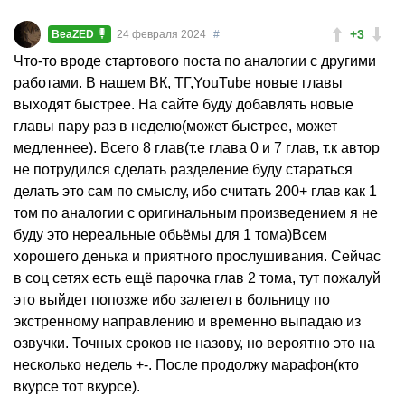
+3
BeaZED
24 февраля 2024
#
Что-то вроде стартового поста по аналогии с другими
работами. В нашем ВК, ТГ,YouTube новые главы
выходят быстрее. На сайте буду добавлять новые
главы пару раз в неделю(может быстрее, может
медленнее). Всего 8 глав(т.е глава 0 и 7 глав, т.к автор
не потрудился сделать разделение буду стараться
делать это сам по смыслу, ибо считать 200+ глав как 1
том по аналогии с оригинальным произведением я не
буду это нереальные обьёмы для 1 тома)Всем
хорошего денька и приятного прослушивания. Сейчас
в соц сетях есть ещё парочка глав 2 тома, тут пожалуй
это выйдет попозже ибо залетел в больницу по
экстренному направлению и временно выпадаю из
озвучки. Точных сроков не назову, но вероятно это на
несколько недель +-. После продолжу марафон(кто
вкурсе тот вкурсе).