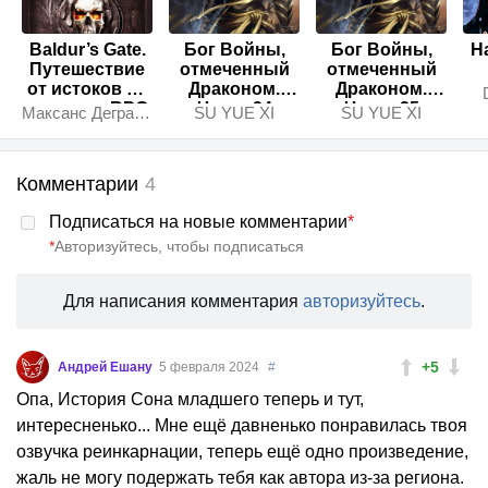
Baldur’s Gate.
Бог Войны,
Бог Войны,
Н
Путешествие
отмеченный
отмеченный
от истоков до
Драконом.
Драконом.
классики RPG
Часть 24
Часть 25
Максанс Деграндель
SU YUE XI
SU YUE XI
Комментарии
4
Подписаться на новые комментарии
*
*
Авторизуйтесь, чтобы подписаться
Для написания комментария
авторизуйтесь
.
+5
Андрей Ешану
5 февраля 2024
#
Опа, История Сона младшего теперь и тут,
интересненько... Мне ещё давненько понравилась твоя
озвучка реинкарнации, теперь ещё одно произведение,
жаль не могу подержать тебя как автора из-за региона.