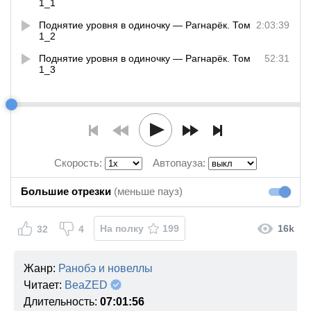
1_1
Поднятие уровня в одиночку — Рагнарёк. Том
2:03:39
1_2
Поднятие уровня в одиночку — Рагнарёк. Том
52:31
1_3
Скорость:
Автопауза:
Большие отрезки
(меньше пауз)
Большие
На полку
199
16k
32
4
Жанр:
Ранобэ и новеллы
Читает:
BeaZED
Длительность:
07:01:56