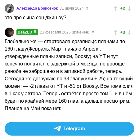
+2
Александр Борисёнок
31 июля 2024
#
это про сына сон джин ву?
+3
BeaZED
21 февраля 2025 (изменён)
#
Глобально же — стартовала дозапись(с планами по
160 главу(Февраль, Март, начало Апреля,
утвержденные планы записи, Boosty) на YT и тут
конечно появится с задержкой в месяца, но вообще —
ранобэ не заброшено и в активной работе, теперь.
Сегодня же догружаю по 33 главу(или + 25) на текущий
момент — -2 главы от YT и -51 от Boosty. Все тома слил
в 1 как у автора. Теперь остаётся просто том 1. и в нём
будет по крайней мере 160 глав, а дальше посмотрим.
Планов на Май пока нет.
Telegram