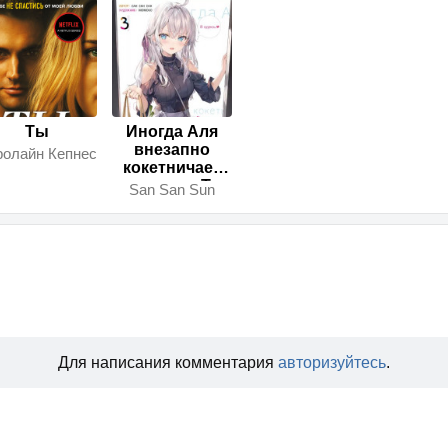
Ты
Иногда Аля
внезапно
ролайн Кепнес
кокетничает
по-русски. Том
San San Sun
3
Для написания комментария
авторизуйтесь
.