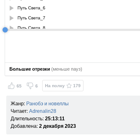
Путь Света_6
Путь Света_7
Путь Света_8
Путь Света_9
Путь Света_10
Путь Света_11
Путь Света_12
Большие отрезки
(меньше пауз)
На полку
179
65
6
Жанр:
Ранобэ и новеллы
Читает:
Adrenalin28
Длительность:
25:13:11
Добавлена:
2 декабря 2023