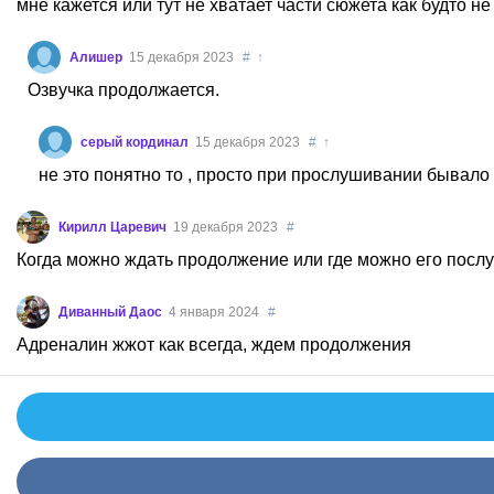
мне кажется или тут не хватает части сюжета как будто не
Алишер
15 декабря 2023
#
↑
Озвучка продолжается.
серый кординал
15 декабря 2023
#
↑
не это понятно то , просто при прослушивании бывало 
Кирилл Царевич
19 декабря 2023
#
Когда можно ждать продолжение или где можно его посл
Диванный Даос
4 января 2024
#
Адреналин жжот как всегда, ждем продолжения