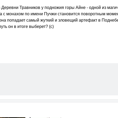
з Деревни Травников у подножия горы Айне - одной из магич
ча с монахом по имени Пучжи становится поворотным момен
йона попадает самый жуткий и зловещий артефакт в Поднеб
уть он в итоге выберет? (с)