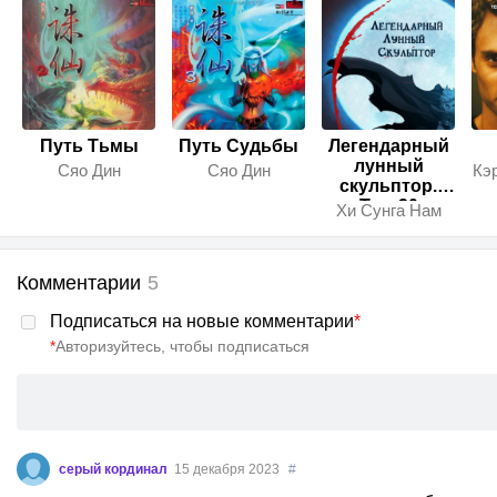
Путь Тьмы
Путь Судьбы
Легендарный
лунный
Сяо Дин
Сяо Дин
Кэ
скульптор.
Том 20
Хи Сунга Нам
Комментарии
5
Подписаться на новые комментарии
*
*
Авторизуйтесь, чтобы подписаться
серый кординал
15 декабря 2023
#