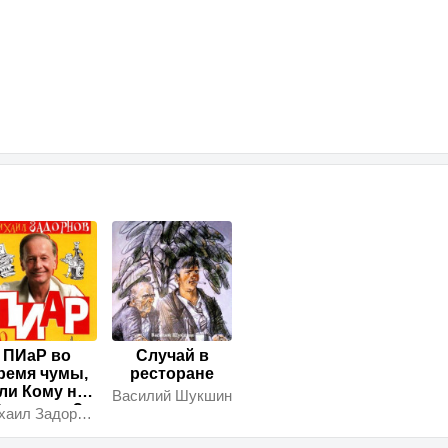
ПИаР во
Случай в
ремя чумы,
ресторане
ли Кому на
Василий Шукшин
Руси жить?
Михаил Задорнов