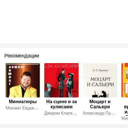
Рекомендации
Миниатюры
На сцене и за
Моцарт и
кулисами
Сальери
в
Михаил Евдокимов
и
Джером Клапка Джером
Александр Пушкин