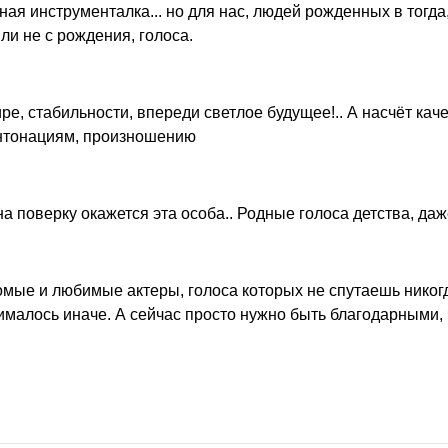
ная инструменталка... но для нас, людей рожденных в тогда
ли не с рождения, голоса.
е, стабильности, впереди светлое будущее!.. А насчёт ка
 интонациям, произношению
а поверку окажется эта особа.. Родные голоса детства, даже
омые и любимые актеры, голоса которых не спутаешь никогд
нималось иначе. А сейчас просто нужно быть благодарными,