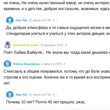
не очень. Не очень качественный юмор, не очень интерес
времени, и о детстве, добрая ностальгия, знакомые, едва 
Alex Fdr
21 июня в 07:49
#
↑
Да, добрая атмосфера и те самые ощущения жизни в мир
стендаперам учиться и учиться у этих актеров дикции,
Дмитрий Кульков
18 декабря 2024
#
Поёт Лайма Вайкуле... Не знали мы тогда какая дешевка н
Римма Фадейкина
2 августа 2025
#
Спектакль в общем понравился, потому, что до боли знак
строгим в его оценке. Конечно же в то время все воспри
нет.
Alex Fdr
21 июня в 07:43
#
↑
Почему 10 лет? Почти 40 лет прошло, ужас.