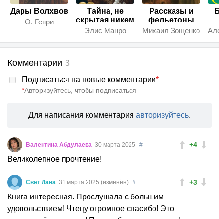
Дары Волхвов
Тайна, не
Рассказы и
скрытая никем
фельетоны
О. Генри
Элис Манро
Михаил Зощенко
Комментарии
3
Подписаться на новые комментарии
*
*
Авторизуйтесь, чтобы подписаться
Для написания комментария
авторизуйтесь
.
+4
Валентина Абдулаева
30 марта 2025
#
Великолепное прочтение!
+3
Свет Лана
31 марта 2025 (изменён)
#
Книга интересная. Прослушала с большим
удовольствием! Чтецу огромное спасибо! Это