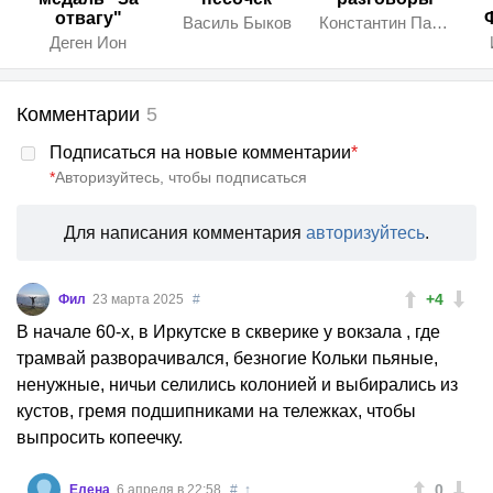
отвагу"
Василь Быков
Константин Паустовский
Деген Ион
Комментарии
5
Подписаться на новые комментарии
*
*
Авторизуйтесь, чтобы подписаться
Для написания комментария
авторизуйтесь
.
+4
Фил
23 марта 2025
#
В начале 60-х, в Иркутске в скверике у вокзала , где
трамвай разворачивался, безногие Кольки пьяные,
ненужные, ничьи селились колонией и выбирались из
кустов, гремя подшипниками на тележках, чтобы
выпросить копеечку.
0
Елена
6 апреля в 22:58
#
↑