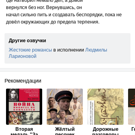
где натворил немало дел, а домой
вернулся без ног. Вернувшись, он
начал сильно пить и создавать беспорядки, пока не
довёл окружающих до предела терпения.
Другие озвучки
Жестокие романсы
в исполнении
Людмилы
Ларионовой
Рекомендации
Вторая
Жёлтый
Дорожные
Г
медаль "За
песочек
разговоры