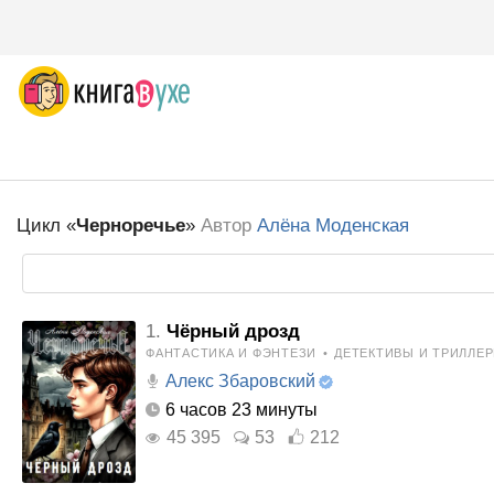
Цикл «
Черноречье
»
Автор
Алёна Моденская
1.
Чёрный дрозд
ФАНТАСТИКА И ФЭНТЕЗИ
•
ДЕТЕКТИВЫ И ТРИЛЛЕ
Алекс Збаровский
6 часов 23 минуты
45 395
53
212