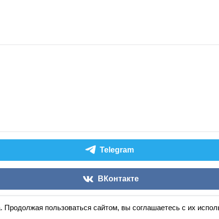
Telegram
ВКонтакте
. Продолжая пользоваться сайтом, вы соглашаетесь с их испо
Аудиокниги слушать онлайн
книга
в
ухе
© 2026