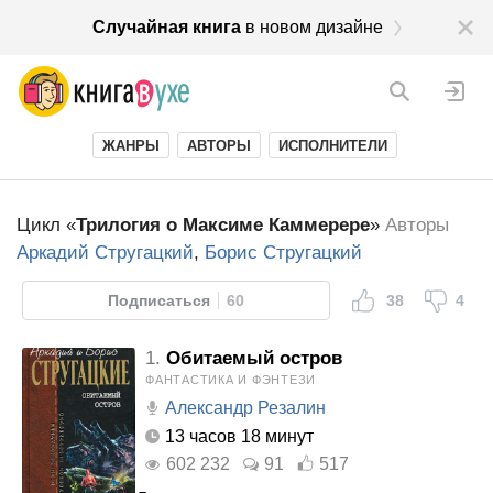
Случайная книга
в новом дизайне
ЖАНРЫ
АВТОРЫ
ИСПОЛНИТЕЛИ
Цикл «
Трилогия о Максиме Каммерере
»
Авторы
Аркадий Стругацкий
,
Борис Стругацкий
Подписаться
60
38
4
1.
Обитаемый остров
ФАНТАСТИКА И ФЭНТЕЗИ
Александр Резалин
13 часов 18 минут
602 232
91
517