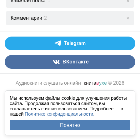
Книжная полка
1
Комментарии
2
Telegram
ВКонтакте
Аудиокниги слушать онлайн
книга
в
ухе
© 2026
По всем вопросам:
admin@knigavuhe.ru
Мы используем файлы cookie для улучшения работы
FAQ
·
Правила сайта
·
Добавить книгу
·
сайта. Продолжая пользоваться сайтом, вы
соглашаетесь с их использованием. Подробнее — в
Полная версия
·
Новый дизайн
нашей
Политике конфиденциальности.
Понятно