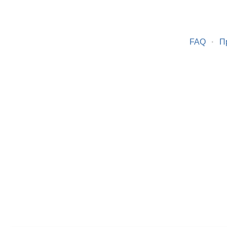
FAQ
·
П