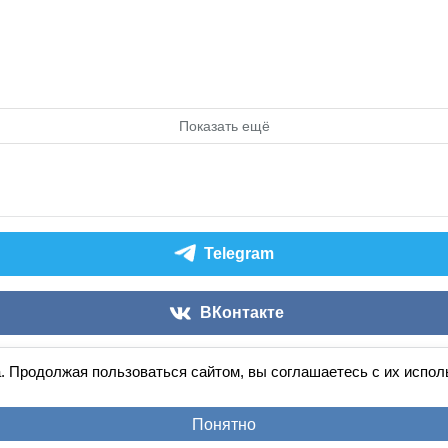
Показать ещё
Telegram
ВКонтакте
. Продолжая пользоваться сайтом, вы соглашаетесь с их испо
Аудиокниги слушать онлайн
книга
в
ухе
© 2026
По всем вопросам:
admin@knigavuhe.ru
Понятно
равила сайта
·
Добавить книгу
·
Полная версия
·
Новы