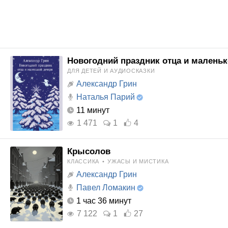
Новогодний праздник отца и малень
ДЛЯ ДЕТЕЙ И АУДИОСКАЗКИ
Александр Грин
Наталья Парий
11 минут
1 471
1
4
Крысолов
КЛАССИКА
•
УЖАСЫ И МИСТИКА
Александр Грин
Павел Ломакин
1 час 36 минут
7 122
1
27