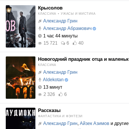
Крысолов
КЛАССИКА
•
УЖАСЫ И МИСТИКА
Александр Грин
Александр Абрамович
1 час 44 минуты
15 721
6
40
Новогодний праздник отца и малень
КЛАССИКА
Александр Грин
Aldekotan
13 минут
2 326
6
Рассказы
ФАНТАСТИКА И ФЭНТЕЗИ
Александр Грин
,
Айзек Азимов
и другие