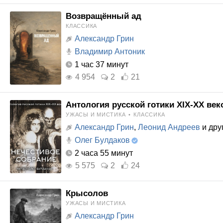
Возвращённый ад
КЛАССИКА
Александр Грин
Владимир Антоник
1 час 37 минут
4 954
2
21
Антология русской готики XIX-XX век
УЖАСЫ И МИСТИКА
•
КЛАССИКА
Александр Грин
,
Леонид Андреев
и дру
Олег Булдаков
2 часа 55 минут
5 575
2
24
Крысолов
УЖАСЫ И МИСТИКА
Александр Грин