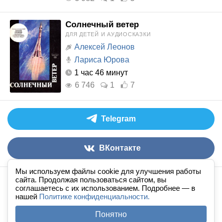
Солнечный ветер
ДЛЯ ДЕТЕЙ И АУДИОСКАЗКИ
Алексей Леонов
Лариса Юрова
1 час 46 минут
6 746
1
7
Telegram
ВКонтакте
Мы используем файлы cookie для улучшения работы
сайта. Продолжая пользоваться сайтом, вы
Аудиокниги слушать онлайн
книга
в
ухе
© 2026
соглашаетесь с их использованием. Подробнее — в
нашей
По всем вопросам:
Политике конфиденциальности.
admin@knigavuhe.ru
FAQ
·
Правила сайта
·
Добавить книгу
·
Понятно