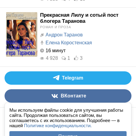
Прекрасная Лилу и сотый пост
блогера Таранова
РОМАН И ПРОЗА
Андрон Таранов
Елена Коростенская
16 минут
4 928
1
3
Telegram
ВКонтакте
Мы используем файлы cookie для улучшения работы
сайта. Продолжая пользоваться сайтом, вы
Аудиокниги слушать онлайн
книга
в
ухе
© 2026
соглашаетесь с их использованием. Подробнее — в
нашей
По всем вопросам:
Политике конфиденциальности.
admin@knigavuhe.ru
FAQ
·
Правила сайта
·
Добавить книгу
·