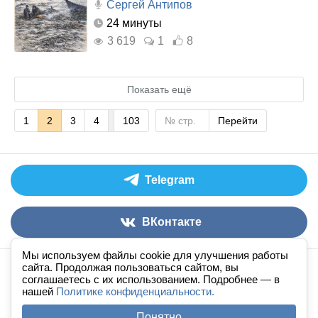
Сергей Антипов
24 минуты
3 619
1
8
Показать ещё
1
2
3
4
103
Перейти
Telegram
ВКонтакте
Мы используем файлы cookie для улучшения работы
сайта. Продолжая пользоваться сайтом, вы
Аудиокниги слушать онлайн
книга
в
ухе
© 2026
соглашаетесь с их использованием. Подробнее — в
нашей
По всем вопросам:
Политике конфиденциальности.
admin@knigavuhe.ru
FAQ
·
Правила сайта
·
Добавить книгу
·
Понятно