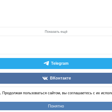
Показать ещё
Telegram
ВКонтакте
. Продолжая пользоваться сайтом, вы соглашаетесь с их испо
Аудиокниги слушать онлайн
книга
в
ухе
© 2026
По всем вопросам:
admin@knigavuhe.ru
Понятно
равила сайта
·
Добавить книгу
·
Полная версия
·
Новы