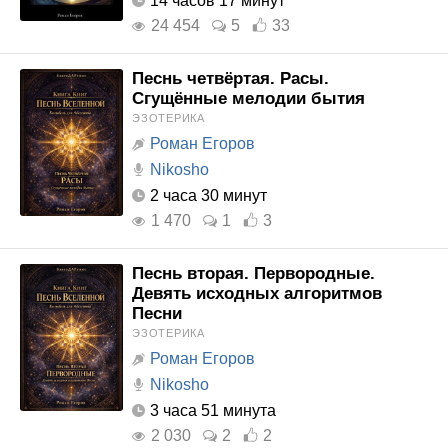
14 часов 17 минут
24 454
5
33
Песнь четвёртая. Расы.
Сгущённые мелодии бытия
ЭЗОТЕРИКА
Роман Егоров
Nikosho
2 часа 30 минут
1 470
1
3
Песнь вторая. Первородные.
Девять исходных алгоритмов
Песни
ЭЗОТЕРИКА
Роман Егоров
Nikosho
3 часа 51 минута
2 030
2
2