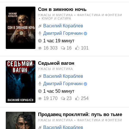
Сон в зимнюю ночь
УЖАСЫ И МИСТИКА
•
ФАНТАСТИКА И ФЭНТЕЗИ
•
ЮМОР И САТИРА
Василий Кораблев
Дмитрий Горячкин
1 час 19 минут
16 303
16
101
Седьмой вагон
УЖАСЫ И МИСТИКА
Василий Кораблев
Дмитрий Горячкин
1 час 50 минут
19 170
23
254
Продавец проклятий: путь во тьме
УЖАСЫ И МИСТИКА
•
ФАНТАСТИКА И ФЭНТЕЗИ
Василий Кораблев