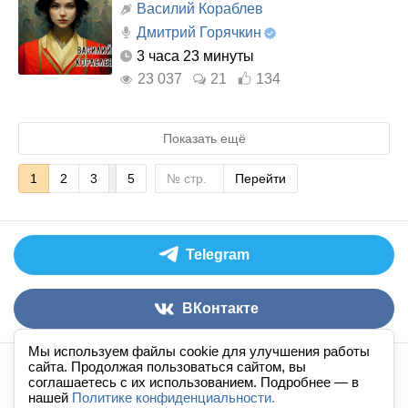
Василий Кораблев
Дмитрий Горячкин
3 часа 23 минуты
23 037
21
134
Показать ещё
1
2
3
5
Перейти
Telegram
ВКонтакте
Мы используем файлы cookie для улучшения работы
сайта. Продолжая пользоваться сайтом, вы
Аудиокниги слушать онлайн
книга
в
ухе
© 2026
соглашаетесь с их использованием. Подробнее — в
нашей
По всем вопросам:
Политике конфиденциальности.
admin@knigavuhe.ru