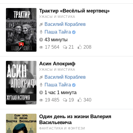
Трактир «Весёлый мертвец»
УЖАСЫ И МИСТИКА
Василий Кораблев
Паша Тайга
43 минуты
17 564
21
208
Асин Апокриф
УЖАСЫ И МИСТИКА
Василий Кораблев
Паша Тайга
1 час 1 минута
19 485
19
340
Один день из жизни Валерия
Васильевича
ФАНТАСТИКА И ФЭНТЕЗИ