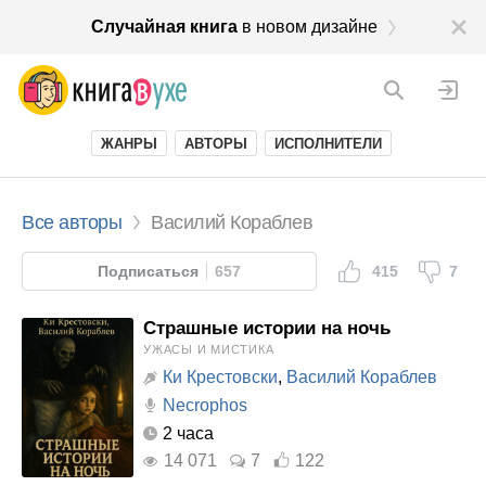
Случайная книга
в новом дизайне
ЖАНРЫ
АВТОРЫ
ИСПОЛНИТЕЛИ
Все авторы
Василий Кораблев
Подписаться
657
415
7
Страшные истории на ночь
УЖАСЫ И МИСТИКА
Ки Крестовски
,
Василий Кораблев
Necrophos
2 часа
14 071
7
122