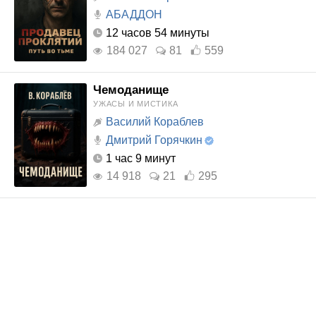
АБАДДОН
12 часов 54 минуты
184 027
81
559
Чемоданище
УЖАСЫ И МИСТИКА
Василий Кораблев
Дмитрий Горячкин
1 час 9 минут
14 918
21
295