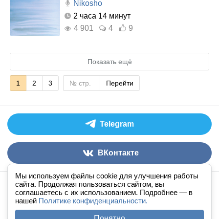
Nikosho
2 часа 14 минут
4 901
4
9
Показать ещё
1
2
3
Перейти
Telegram
ВКонтакте
Мы используем файлы cookie для улучшения работы
сайта. Продолжая пользоваться сайтом, вы
Аудиокниги слушать онлайн
книга
в
ухе
© 2026
соглашаетесь с их использованием. Подробнее — в
нашей
По всем вопросам:
Политике конфиденциальности.
admin@knigavuhe.ru
FAQ
·
Правила сайта
·
Добавить книгу
·
Понятно