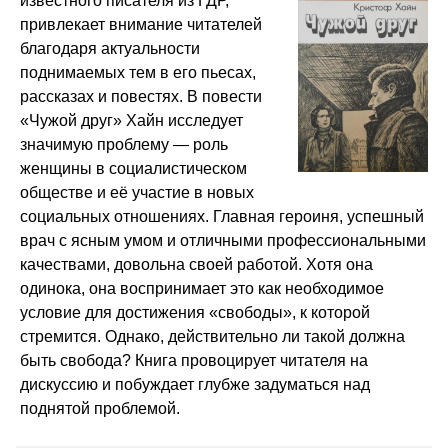
известного писателя из ГДР,
привлекает внимание читателей
Chuzhoi_drug_21
04:03
благодаря актуальности
Chuzhoi_drug_22
04:10
поднимаемых тем в его пьесах,
Chuzhoi_drug_23
04:01
рассказах и повестях. В повести
«Чужой друг» Хайн исследует
Chuzhoi_drug_24
04:07
значимую проблему — роль
Chuzhoi_drug_25
04:09
женщины в социалистическом
Chuzhoi_drug_26
04:01
обществе и её участие в новых
социальных отношениях. Главная героиня, успешный
Chuzhoi_drug_27
04:05
врач с ясным умом и отличными профессиональными
Chuzhoi_drug_28
04:01
качествами, довольна своей работой. Хотя она
Chuzhoi_drug_29
04:02
одинока, она воспринимает это как необходимое
условие для достижения «свободы», к которой
Chuzhoi_drug_30
04:03
стремится. Однако, действительно ли такой должна
Chuzhoi_drug_31
04:07
быть свобода? Книга провоцирует читателя на
Chuzhoi_drug_32
04:03
дискуссию и побуждает глубже задуматься над
поднятой проблемой.
Chuzhoi_drug_33
04:05
Chuzhoi_drug_34
04:04