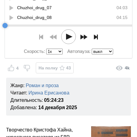
Chuzhoi_drug_07
04:03
Chuzhoi_drug_08
04:15
Chuzhoi_drug_09
04:01
Chuzhoi_drug_10
04:05
Chuzhoi_drug_11
04:03
Скорость:
Автопауза:
Chuzhoi_drug_12
04:03
Chuzhoi_drug_13
04:04
На полку
43
4k
4
Chuzhoi_drug_14
04:04
Жанр:
Роман и проза
Chuzhoi_drug_15
04:11
Читает:
Ирина Ерисанова
Chuzhoi_drug_16
04:04
Длительность:
05:24:23
Chuzhoi_drug_17
04:10
Добавлена:
14 декабря 2025
Chuzhoi_drug_18
04:08
Chuzhoi_drug_19
04:01
Творчество Кристофа Хайна,
Chuzhoi_drug_20
04:02