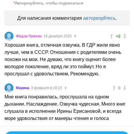
*
Авторизуйтесь, чтобы подписаться
Chuzhoi_drug_49
04:06
Chuzhoi_drug_50
04:05
Для написания комментария
авторизуйтесь
.
Chuzhoi_drug_51
04:03
Chuzhoi_drug_52
04:03
+2
Фёдор Пряхин
19 декабря 2025
#
Хорошая книга, отличная озвучка. В ГДР жили явно
Chuzhoi_drug_53
04:09
лучше, чем в СССР. Отношения с родителями очень
Chuzhoi_drug_54
04:11
похожи на мои. Не думаю, что книгу оценит более
Chuzhoi_drug_55
04:03
молодое поколение, вряд ли это поймут. Но я
прослушал с удовольствием, Рекомендую.
Chuzhoi_drug_56
04:04
Chuzhoi_drug_57
04:08
0
Марина
3 февраля в 18:15
#
Chuzhoi_drug_58
04:13
Мне книга понравилась, прослушала на одном
Chuzhoi_drug_59
04:10
дыхании. Наслаждение. Озвучка чудесная. Много книг
слушала в исполнении Ирины Ерисановой, и всегда
Chuzhoi_drug_60
04:20
море удовольствия от манеры чтения и голоса
Chuzhoi_drug_61
04:01
Chuzhoi_drug_62
04:22