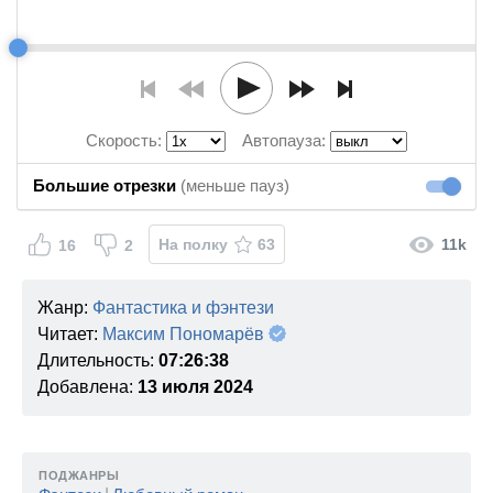
Скорость:
Автопауза:
Большие отрезки
(меньше пауз)
Большие
На полку
63
11k
16
2
Жанр:
Фантастика и фэнтези
Читает:
Максим Пономарёв
Длительность:
07:26:38
Добавлена:
13 июля 2024
ПОДЖАНРЫ