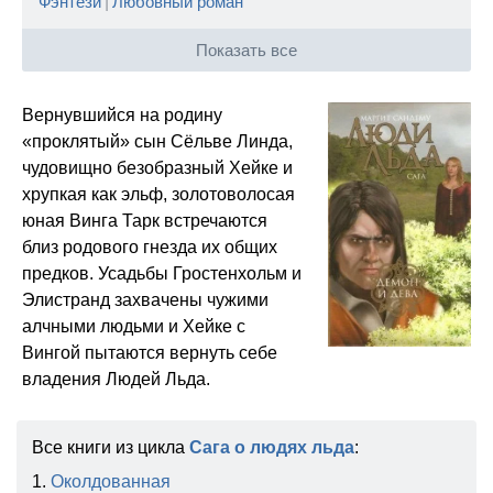
Фэнтези
|
Любовный роман
Показать все
Вернувшийся на родину
«проклятый» сын Сёльве Линда,
чудовищно безобразный Хейке и
хрупкая как эльф, золотоволосая
юная Винга Тарк встречаются
близ родового гнезда их общих
предков. Усадьбы Гростенхольм и
Элистранд захвачены чужими
алчными людьми и Хейке с
Вингой пытаются вернуть себе
владения Людей Льда.
Все книги из цикла
Сага о людях льда
:
1.
Околдованная