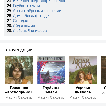
23.
Весеннее жертвоприношение
24.
Глубины земли
25.
Ангел с чёрными крыльями
26.
Дом в Эльдафьорде
27.
Скандал
28.
Лёд и пламя
29.
Любовь Люцифера
Рекомендации
Весеннее
Глубины
Ущелье
С
жертвоприношение
земли
дьявола
Ма
Маргит Сандему
Маргит Сандему
Маргит Сандему