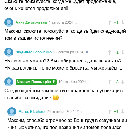
Скажите пожалуйста, когда же будет продолжение,
очень хочется продолжения!!!
+1
Анна Дмитриевна
4 августа 2024
#
Максим, скажите пожалуйста, когда выйдет следующий
том в вашем исполнении?
+1
Людмила Гапоненко
22 сентября 2024
#
Ну сколько можно?? Вы собираетесь дальше читать?
Ну раз взялись, то не можете бросить...мы же ждём....
+3
Максим Пономарёв
19 октября 2024
#
Следующий том закончен и отправлен на публикацию,
спасибо за ожидание
+1
Margo Blauherz
24 октября 2024
#
↑
Максим, спасибо огромное за Ваш труд в озвучивании
книг! Заметила,что под названиями томов появился