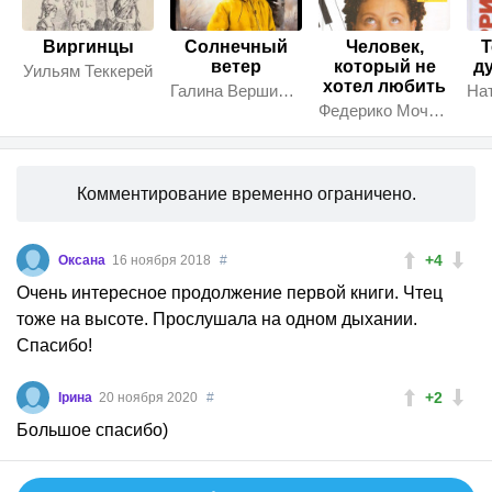
Виргинцы
Солнечный
Человек,
Т
ветер
который не
ду
Уильям Теккерей
хотел любить
Галина Вершинина
Федерико Моччиа
Комментирование временно ограничено.
+4
Оксана
16 ноября 2018
#
Очень интересное продолжение первой книги. Чтец
тоже на высоте. Прослушала на одном дыхании.
Спасибо!
+2
Ірина
20 ноября 2020
#
Большое спасибо)