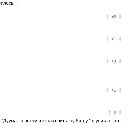
илось...
+2
+1
+3
+1
0
уума", а потом взять и слить эту битву " в унитаз", это