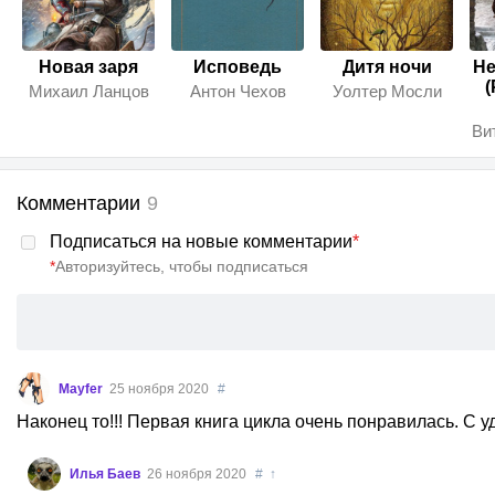
Новая заря
Исповедь
Дитя ночи
Н
(
Михаил Ланцов
Антон Чехов
Уолтер Мосли
Ви
Комментарии
9
Подписаться на новые комментарии
*
*
Авторизуйтесь, чтобы подписаться
Mayfer
25 ноября 2020
#
Наконец то!!! Первая книга цикла очень понравилась. С у
Илья Баев
26 ноября 2020
#
↑