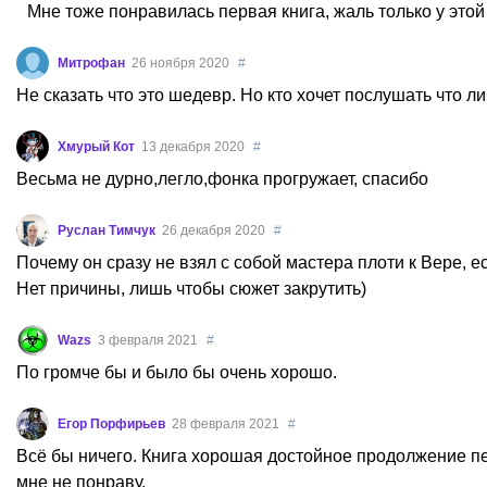
Мне тоже понравилась первая книга, жаль только у этой
Митрофан
26 ноября 2020
#
Не сказать что это шедевр. Но кто хочет послушать что 
Хмурый Кот
13 декабря 2020
#
Весьма не дурно,легло,фонка прогружает, спасибо
Руслан Тимчук
26 декабря 2020
#
Почему он сразу не взял с собой мастера плоти к Вере, 
Нет причины, лишь чтобы сюжет закрутить)
Wazs
3 февраля 2021
#
По громче бы и было бы очень хорошо.
Егор Порфирьев
28 февраля 2021
#
Всё бы ничего. Книга хорошая достойное продолжение перво
мне не понраву.