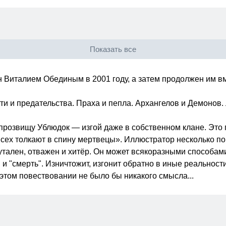
Показать все
н Виталием Обединым в 2001 году, а затем продолжен им в
сти и предательства. Праха и пепла. Архангелов и Демонов
розвищу Ублюдок — изгой даже в собственном клане. Это п
сех толкают в спину мертвецы». Иллюстратор несколько по
рутален, отважен и хитёр. Он может всякоразными способам
и "смерть". Изничтожит, изгонит обратно в иные реальности
в этом повествовании не было бы никакого смысла...