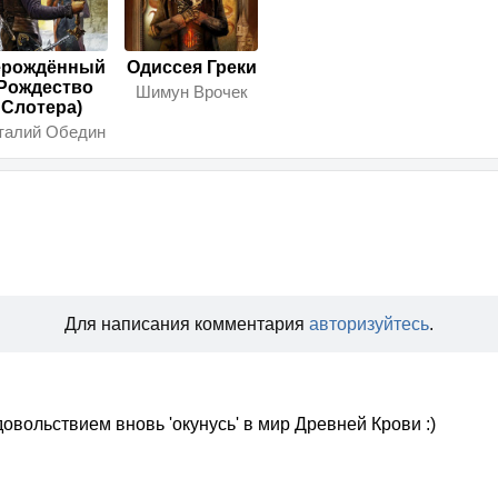
ерождённый
Одиссея Греки
Рождество
Шимун Врочек
Слотера)
талий Обедин
Для написания комментария
авторизуйтесь
.
довольствием вновь 'окунусь' в мир Древней Крови :)