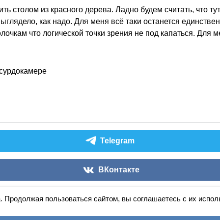
ь столом из красного дерева. Ладно будем считать, что тут
выглядело, как надо. Для меня всё таки останется единстве
очкам что логической точки зрения не под капаться. Для ме
 сурдокамере
Telegram
ВКонтакте
. Продолжая пользоваться сайтом, вы соглашаетесь с их испо
Аудиокниги слушать онлайн
книга
в
ухе
© 2026
По всем вопросам:
admin@knigavuhe.ru