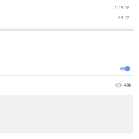
1:28:26
39:22
Большие
48k