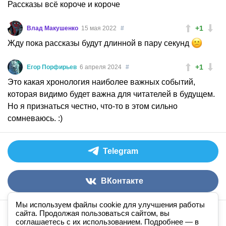
Рассказы всё короче и короче
+1
Влад Макушенко
15 мая 2022
#
Жду пока рассказы будут длинной в пару секунд
+1
Егор Порфирьев
6 апреля 2024
#
Это какая хронология наиболее важных событий,
которая видимо будет важна для читателей в будущем.
Но я признаться честно, что-то в этом сильно
сомневаюсь. :)
Telegram
ВКонтакте
Мы используем файлы cookie для улучшения работы
сайта. Продолжая пользоваться сайтом, вы
Аудиокниги слушать онлайн
книга
в
ухе
© 2026
соглашаетесь с их использованием. Подробнее — в