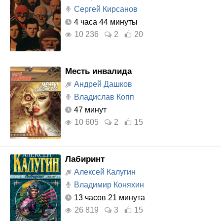
Сергей Кирсанов
4 часа 44 минуты
10 236
2
20
Месть инвалида
Андрей Дашков
Владислав Копп
47 минут
10 605
2
15
Лабиринт
Алексей Калугин
Владимир Коняхин
13 часов 21 минута
26 819
3
15