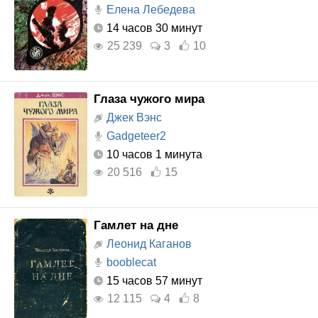
Елена Лебедева
14 часов 30 минут
25 239
3
10
Глаза чужого мира
Джек Вэнс
Gadgeteer2
10 часов 1 минута
20 516
15
Гамлет на дне
Леонид Каганов
booblecat
15 часов 57 минут
12 115
4
8