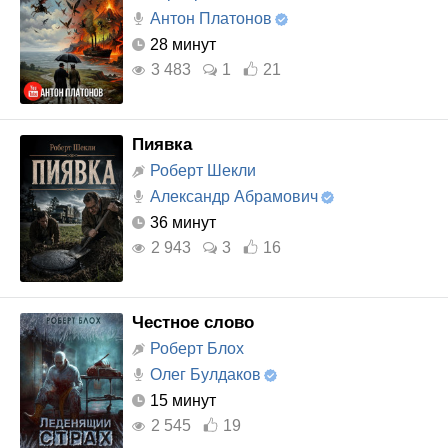
Антон Платонов
28 минут
3 483
1
21
Пиявка
Роберт Шекли
Александр Абрамович
36 минут
2 943
3
16
Честное слово
Роберт Блох
Олег Булдаков
15 минут
2 545
19