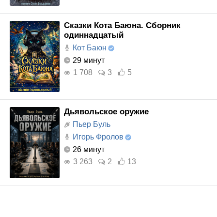
Сказки Кота Баюна. Сборник
одиннадцатый
Кот Баюн
29 минут
1 708
3
5
Дьявольское оружие
Пьер Буль
Игорь Фролов
26 минут
3 263
2
13