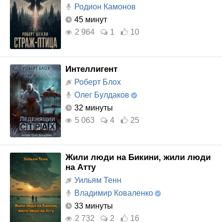
Родион Камонов
45 минут
2 964
1
10
Интеллигент
Роберт Блох
Олег Булдаков
32 минуты
5 063
4
25
Жили люди на Бикини, жили люди
на Атту
Уильям Тенн
Владимир Коваленко
33 минуты
2 732
2
16