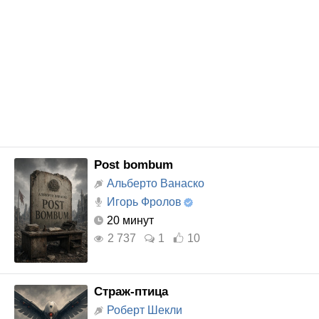
Post bombum
Альберто Ванаско
Игорь Фролов
20 минут
2 737
1
10
Страж-птица
Роберт Шекли