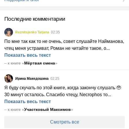
Последние комментарии
Reznitsjenko Tatjana
02:35
По мне так как то не очень, совет слушайте Найманова,
чтец меня устраиват, Роман не читайте такое, о
...
Показать весь текст
–
к книге «
Мёртвая смена
»
Ирина Македошина
02:25
Я буду скучать по этой книге, когда закончу слушать 🥹
30 минут осталось. Спасибо чтецу, Necrophos то
...
Показать весь текст
–
к книге «
Участковый Максимов
»
Смотреть все