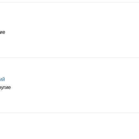
гие
ий
ругие