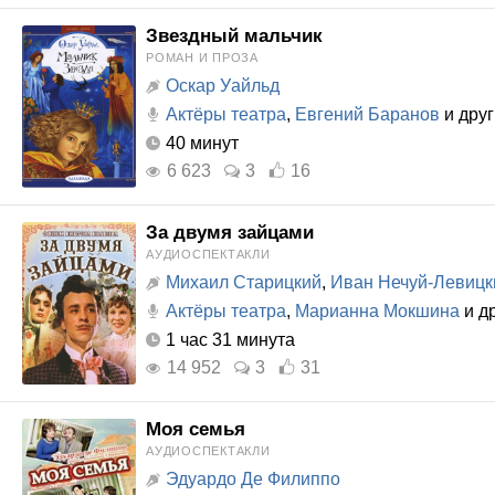
Звездный мальчик
РОМАН И ПРОЗА
Оскар Уайльд
Актёры театра
,
Евгений Баранов
и дру
40 минут
6 623
3
16
За двумя зайцами
АУДИОСПЕКТАКЛИ
Михаил Старицкий
,
Иван Нечуй-Левицк
Актёры театра
,
Марианна Мокшина
и д
1 час 31 минута
14 952
3
31
Моя семья
АУДИОСПЕКТАКЛИ
Эдуардо Де Филиппо