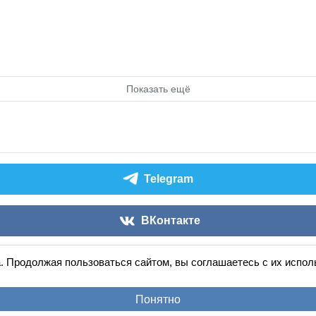
Показать ещё
Telegram
ВКонтакте
. Продолжая пользоваться сайтом, вы соглашаетесь с их испо
Аудиокниги слушать онлайн
книга
в
ухе
© 2026
По всем вопросам:
admin@knigavuhe.ru
Понятно
равила сайта
·
Добавить книгу
·
Полная версия
·
Новы