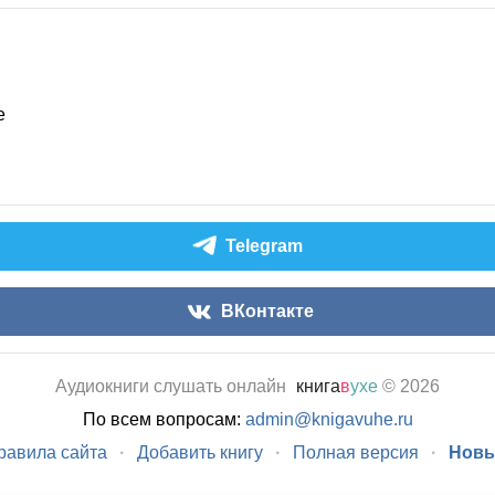
е
Telegram
ВКонтакте
Аудиокниги слушать онлайн
книга
в
ухе
© 2026
По всем вопросам:
admin@knigavuhe.ru
равила сайта
·
Добавить книгу
·
Полная версия
·
Новы