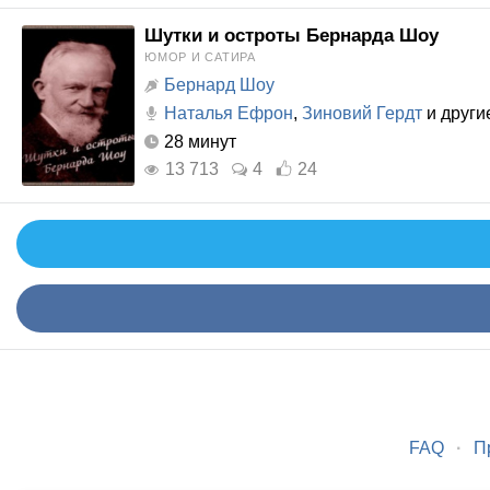
Шутки и остроты Бернарда Шоу
ЮМОР И САТИРА
Бернард Шоу
Наталья Ефрон
,
Зиновий Гердт
и други
28 минут
13 713
4
24
FAQ
·
П