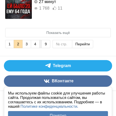
27 минут
1 768
11
Показать ещё
1
2
3
4
9
Перейти
Telegram
ВКонтакте
Мы используем файлы cookie для улучшения работы
сайта. Продолжая пользоваться сайтом, вы
Аудиокниги слушать онлайн
книга
в
ухе
© 2026
соглашаетесь с их использованием. Подробнее — в
нашей
По всем вопросам:
Политике конфиденциальности.
admin@knigavuhe.ru
FAQ
·
Правила сайта
·
Добавить книгу
·
Понятно