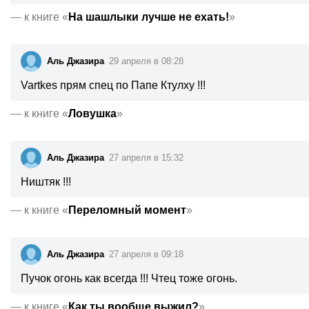
—
к книге «
На шашлыки лучше не ехать!
»
Аль Джазира
29 апреля в 08:28
Vartkes прям спец по Папе Ктулху !!!
—
к книге «
Ловушка
»
Аль Джазира
27 апреля в 15:32
Ништяк !!!
—
к книге «
Переломный момент
»
Аль Джазира
27 апреля в 09:18
Пучок огонь как всегда !!! Чтец тоже огонь.
—
к книге «
Как ты вообще выжил?
»