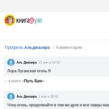
Профиль
Альджазира
Комментарии
Аль Джазира
13 мая в 14:58
Лора Луганская огонь !!!
—
к книге «
Путь Бро
»
Аль Джазира
1 мая в 08:42
Чтец огонь, продолжайте в том же духе и все лавры ва