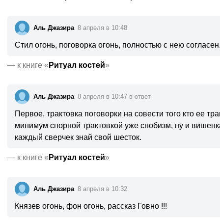
Аль Джазира
8 апреля в 10:48
Стил огонь, поговорка огонь, полностью с нею согласен
—
к книге «
Ритуал костей
»
Аль Джазира
8 апреля в 10:47 в ответ
Первое, трактовка поговорки на совести того кто ее т
минимум спорной трактовкой уже снобизм, ну и вишенка
каждый сверчек знай свой шесток.
—
к книге «
Ритуал костей
»
Аль Джазира
8 апреля в 10:32
Князев огонь, фон огонь, рассказ Говно !!!