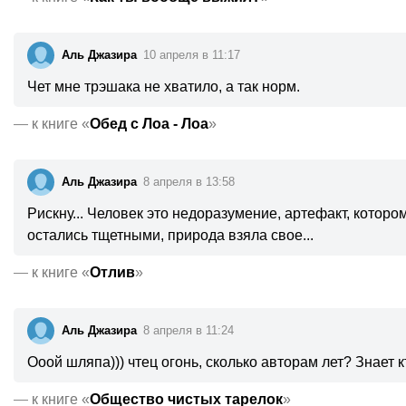
Аль Джазира
10 апреля в 11:17
Чет мне трэшака не хватило, а так норм.
—
к книге «
Обед с Лоа - Лоа
»
Аль Джазира
8 апреля в 13:58
Рискну... Человек это недоразумение, артефакт, которо
остались тщетными, природа взяла свое...
—
к книге «
Отлив
»
Аль Джазира
8 апреля в 11:24
Ооой шляпа))) чтец огонь, сколько авторам лет? Знает 
—
к книге «
Общество чистых тарелок
»