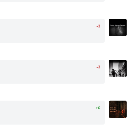
-3
-3
+6