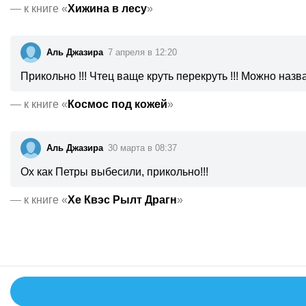
—
к книге «
Хижина в лесу
»
Аль Джазира
7 апреля в 12:20
Прикольно !!! Чтец ваще круть перекруть !!! Можно на
—
к книге «
Космос под кожей
»
Аль Джазира
30 марта в 08:37
Ох как Петры выбесили, прикольно!!!
—
к книге «
Хе Квэс Рылт Драгн
»