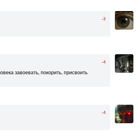
-3
-4
ловека завоевать, покорить, присвоить
-4