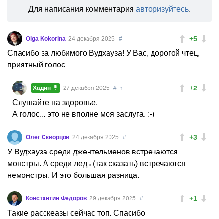
Для написания комментария
авторизуйтесь
.
+5
Olga Kokorina
24 декабря 2025
#
Спасибо за любимого Вудхауза! У Вас, дорогой чтец,
приятный голос!
+2
Хадин
27 декабря 2025
#
↑
Слушайте на здоровье.
А голос... это не вполне моя заслуга. :-)
+3
Олег Скворцов
24 декабря 2025
#
У Вудхауза среди джентельменов встречаются
монстры. А среди ледь (так сказать) встречаются
немонстры. И это большая разница.
+1
Константин Федоров
29 декабря 2025
#
Такие расскеазы сейчас топ. Спасибо