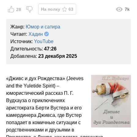
На полку
63
7k
28
Жанр:
Юмор и сатира
Читает:
Хадин
Источник:
YouTube
Длительность:
47:26
Добавлена:
23 декабря 2025
«Дживс и дух Рождества» (Jeeves
and the Yuletide Spirit) –
юмористический рассказ П. Г.
Вудхауза о приключениях
аристократа Берти Вустера и его
камердинера Дживса, где Вустер
попадает в комичные ситуации с
родственниками и друзьями в