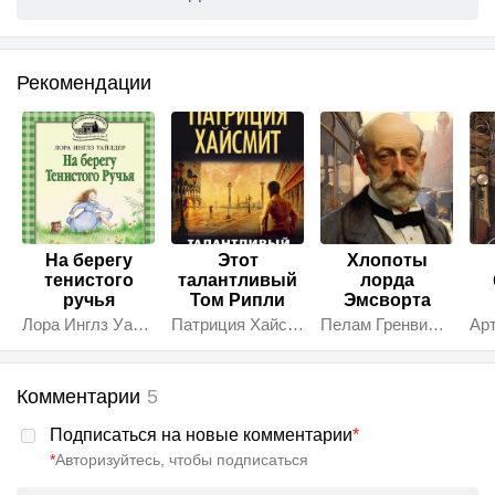
Рекомендации
На берегу
Этот
Хлопоты
тенистого
талантливый
лорда
ручья
Том Рипли
Эмсворта
Лора Инглз Уайлдер
Патриция Хайсмит
Пелам Гренвилл Вудхаус
Комментарии
5
Подписаться на новые комментарии
*
*
Авторизуйтесь, чтобы подписаться