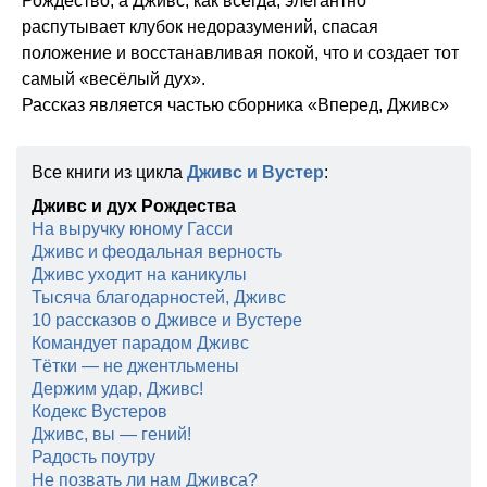
Рождество, а Дживс, как всегда, элегантно
распутывает клубок недоразумений, спасая
положение и восстанавливая покой, что и создает тот
самый «весёлый дух».
Рассказ является частью сборника «Вперед, Дживс»
Все книги из цикла
Дживс и Вустер
:
Дживс и дух Рождества
На выручку юному Гасси
Дживс и феодальная верность
Дживс уходит на каникулы
Тысяча благодарностей, Дживс
10 рассказов о Дживсе и Вустере
Командует парадом Дживс
Тётки — не джентльмены
Держим удар, Дживс!
Кодекс Вустеров
Дживс, вы — гений!
Радость поутру
Не позвать ли нам Дживса?