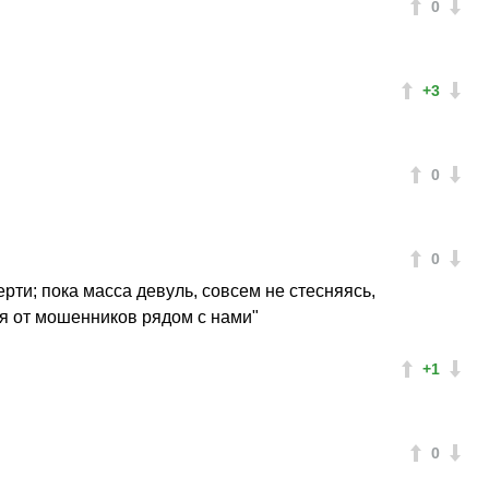
0
+3
0
0
рти; пока масса девуль, совсем не стесняясь,
ся от мошенников рядом с нами"
+1
0