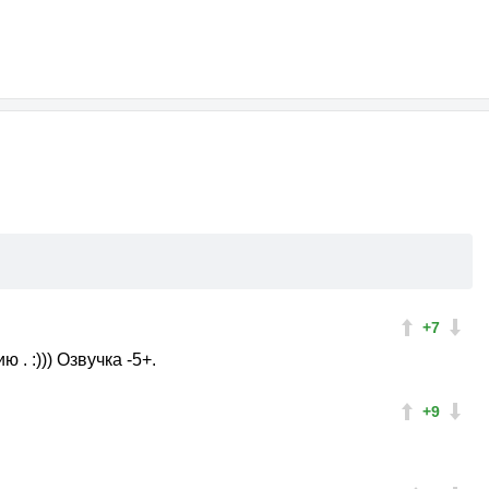
+7
. :))) Озвучка -5+.
+9