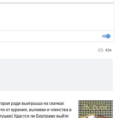
Большие
62k
оторая ради выигрыша на скачках
ти от курения, выпивки и членства в
етушки) Удастся ли Бертраму выйти