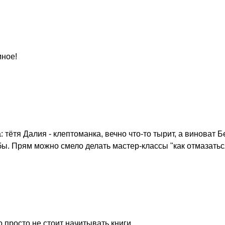
мное!
ётя Далия - клептоманка, вечно что-то тырит, а виноват Бе
бы. Прям можно смело делать мастер-классы "как отмазать
 просто не стоит начитывать книги.