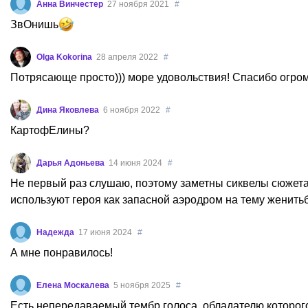
Анна Винчестер
27 ноября 2021
#
ЗвОнишь
Olga Kokorina
28 апреля 2022
#
Потрясающе просто))) море удовольствия! Спасибо огро
Дина Яковлева
6 ноября 2022
#
КартофЕлины?
Дарья Адоньева
14 июня 2024
#
Не первый раз слушаю, поэтому заметны сиквелы сюжета: т
используют героя как запасной аэродром на тему женить
Надежда
17 июня 2024
#
А мне понравилось!
Елена Москалева
5 ноября 2025
#
Есть непередаваемый тембр голоса, обладателю которого