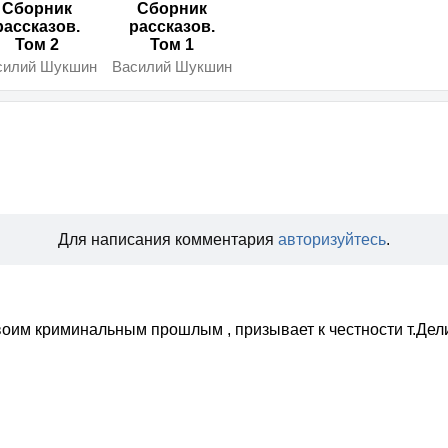
Сборник
Сборник
рассказов.
рассказов.
Том 2
Том 1
силий Шукшин
Василий Шукшин
Для написания комментария
авторизуйтесь
.
оим криминальным прошлым , призывает к честности т.Делию 