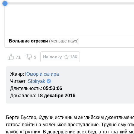
Большие отрезки
(меньше пауз)
На полку
186
71
5
Жанр:
Юмор и сатира
Читает:
Sibiryak
Длительность:
05:53:06
Добавлена:
18 декабря 2016
Берти Вустер, будучи истинным английским джентльменом
готова пойти на маленькое преступление. Трудно ему отк
клубе «Трутни». В довершение всех бед, в тот краткий м