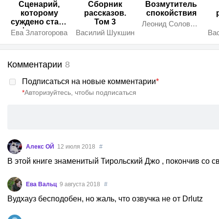
Сценарий,
Сборник
Возмутитель
которому
рассказов.
спокойствия
суждено стать
Том 3
Леонид Соловьёв
фильмом
Ева Златогорова
Василий Шукшин
Ва
Комментарии
8
Подписаться на новые комментарии
*
*
Авторизуйтесь, чтобы подписаться
Алекс ОЙ
12 июля 2018
#
В этой книге знаменитый Тирольский Джо , покончив со св
Ева Вальц
9 августа 2018
#
Вудхауз бесподобен, но жаль, что озвучка не от Drlutz