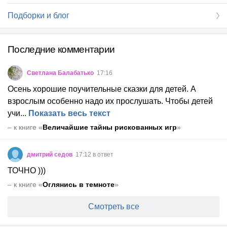
Подборки и блог
Последние комментарии
Светлана Балабатько
17:16
Осень хорошие поучительные сказки для детей. А
взрослым особенно надо их прослушать. Чтобы детей
учи
...
Показать весь текст
–
к книге «
Величайшие тайны рискованных игр
»
дмитрий седов
17:12 в ответ
ТОЧНО )))
–
к книге «
Оглянись в темноте
»
Смотреть все