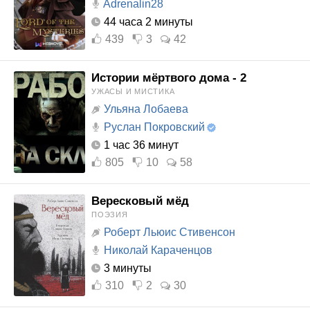
Adrenalin28
44 часа 2 минуты
439
3
42
Истории мёртвого дома - 2
УЖАСЫ И МИСТИКА
Ульяна Лобаева
Руслан Покровский
1 час 36 минут
805
10
58
Вересковый мёд
ПОЭЗИЯ
Роберт Льюис Стивенсон
Николай Караченцов
3 минуты
310
2
30