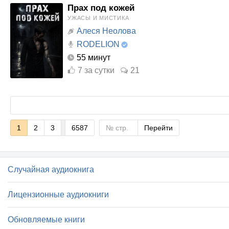
Прах под кожей
УЖАСЫ И МИСТИКА
Алеся Неолова
RODELION
55 минут
7
за сутки
21
1
2
3
6587
Перейти
Случайная аудиокнига
Лицензионные аудиокниги
Обновляемые книги