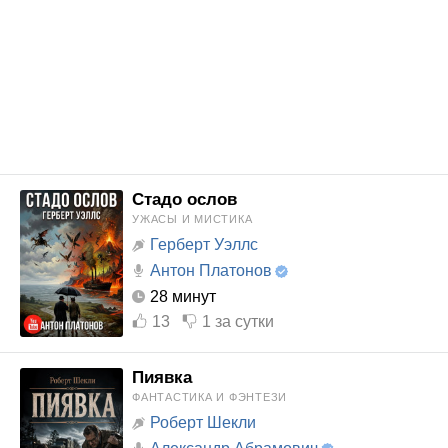
Стадо ослов
УЖАСЫ И МИСТИКА
Герберт Уэллс
Антон Платонов
28 минут
13
1
за сутки
Пиявка
ФАНТАСТИКА И ФЭНТЕЗИ
Роберт Шекли