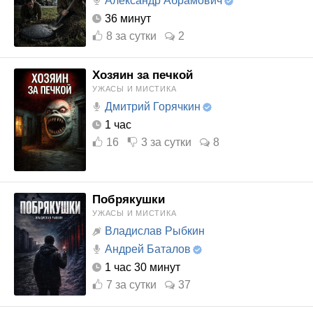
Александр Абрамович
36 минут
8
за сутки
2
Хозяин за печкой
УЖАСЫ И МИСТИКА
Дмитрий Горячкин
1 час
16
3
за сутки
8
Побрякушки
УЖАСЫ И МИСТИКА
Владислав Рыбкин
Андрей Баталов
1 час 30 минут
7
за сутки
37