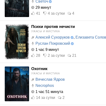
Светоч
29 минут
41
4
за сутки
4
Психи против нечисти
УЖАСЫ И МИСТИКА
Алексей Сухоруков
,
Елизавета Соло
Руслан Покровский
1 час 9 минут
28
2
за сутки
21
Охотник
УЖАСЫ И МИСТИКА
Вячеслав Ядров
Necrophos
1 час 51 минута
14
за сутки
2