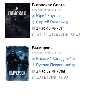
В поисках Света
УЖАСЫ И МИСТИКА
Юрий Крутиков
Сергей Гулевич
1 час 46 минут
54
14
за сутки
10
Вымерзок
УЖАСЫ И МИСТИКА
Василий Завадский
Руслан Покровский
1 час 32 минуты
10
за сутки
30