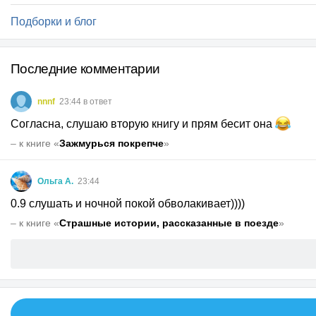
Подборки и блог
Последние комментарии
nnnf
23:44 в ответ
Согласна, слушаю вторую книгу и прям бесит она
–
к книге «
Зажмурься покрепче
»
Ольга А.
23:44
0.9 слушать и ночной покой обволакивает))))
–
к книге «
Страшные истории, рассказанные в поезде
»