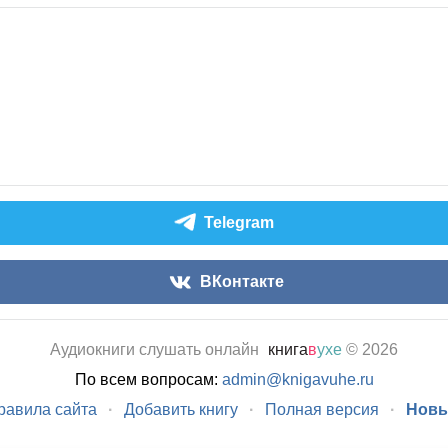
Telegram
ВКонтакте
Аудиокниги слушать онлайн
книга
в
ухе
© 2026
По всем вопросам:
admin@knigavuhe.ru
равила сайта
·
Добавить книгу
·
Полная версия
·
Новы